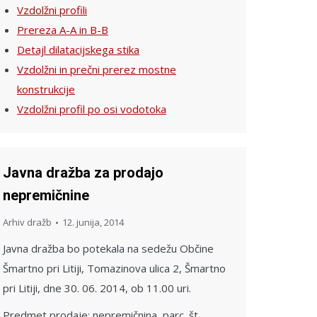
Vzdolžni profili
Prereza A-A in B-B
Detajl dilatacijskega stika
Vzdolžni in prečni prerez mostne
konstrukcije
Vzdolžni profil po osi vodotoka
Javna dražba za prodajo
nepremičnine
Arhiv dražb
12. junija, 2014
Javna dražba bo potekala na sedežu Občine
Šmartno pri Litiji, Tomazinova ulica 2, Šmartno
pri Litiji, dne 30. 06. 2014, ob 11.00 uri.
Predmet prodaje: nepremičnina, parc. št.