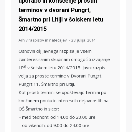
uporabo in koriščenje prostih
terminov v dvorani Pungrt,
Šmartno pri Litiji v šolskem letu
2014/2015
Arhiv razpisov in natečajev
28. julija, 2014
Osnovni cilj javnega razpisa je vsem
zainteresiranim skupinam omogočiti izvajanje
LPŠ v šolskem letu 2014/2015. Javni razpis
velja za proste termine v Dvorani Pungrt,
Pungrt 11, Šmartno pri Litiji.
Kot prosti termini se upoštevajo termini po
končanem pouku in interesnih dejavnostih na
OŠ Šmartno in sicer:
– med tednom: od 14.00 do 23.00 ure
– ob vikendih: od 9.00 do 24.00 ure