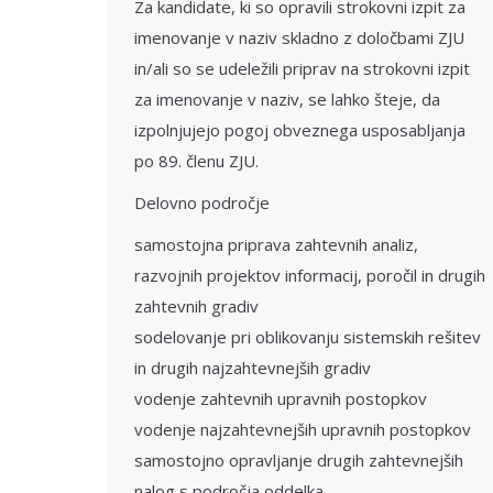
Za kandidate, ki so opravili strokovni izpit za
imenovanje v naziv skladno z določbami ZJU
in/ali so se udeležili priprav na strokovni izpit
za imenovanje v naziv, se lahko šteje, da
izpolnjujejo pogoj obveznega usposabljanja
po 89. členu ZJU.
Delovno področje
samostojna priprava zahtevnih analiz,
razvojnih projektov informacij, poročil in drugih
zahtevnih gradiv
sodelovanje pri oblikovanju sistemskih rešitev
in drugih najzahtevnejših gradiv
vodenje zahtevnih upravnih postopkov
vodenje najzahtevnejših upravnih postopkov
samostojno opravljanje drugih zahtevnejših
nalog s področja oddelka