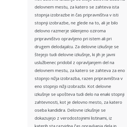
delovnem mestu, za katero se zahteva ista
stopnja izobrazbe in čas pripravništva v isti
stopnji izobrazbe, ne glede na to, ali je bilo
delovno razmerje sklenjeno oziroma
pripravništvo opravljeno pri istem ali pri
drugem delodajalcu. Za delovne izkušnje se
štejejo tudi delovne izkušnje, ki jih je javni
uslužbenec pridobil z opravljanjem del na
delovnem mestu, za katero se zahteva za eno
stopnjo nižja izobrazba, razen pripravništva v
eno stopnjo nižji izobrazbi. Kot delovne
izkušnje se upošteva tudi delo na enaki stopnji
zahtevnosti, kot je delovno mesto, za katero
oseba kandidira. Delovne izkušnje se
dokazujejo z verodostojnimi listinami, iz
katerih sta razvidna čas opravljanja dela in