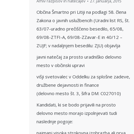
Arhiv razpisov in natečajev
27. januarja, 2015
Občina Šmartno pri Litiji na podlagi 58. člena
Zakona o javnih uslužbencih (Uradni list RS, št.
63/07-uradno prečiščeno besedilo, 65/08,
69/08-ZTFI-A, 69/08-ZZavar-E in 40/12 –
ZUJF; v nadaljnjem besedilu: ZJU) objavlja
javni natečaj za prosto uradniško delovno
mesto v občinski upravi
višji svetovalec v Oddelku za splošne zadeve,
družbene dejavnosti in finance
(delovno mesto št. 3, šifra DM: C027010)
Kandidati, ki se bodo prijavili na prosto
delovno mesto morajo izpolnjevati tudi
naslednje pogoje:
najmanj visoka strokovna izobrazba ali prva