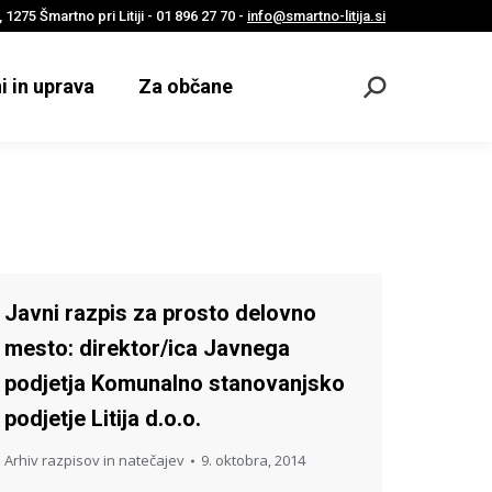
 1275 Šmartno pri Litiji - 01 896 27 70 -
info@smartno-litija.si
i in uprava
Za občane
Odpri
iskalnik
Javni razpis za prosto delovno
mesto: direktor/ica Javnega
podjetja Komunalno stanovanjsko
podjetje Litija d.o.o.
Arhiv razpisov in natečajev
9. oktobra, 2014