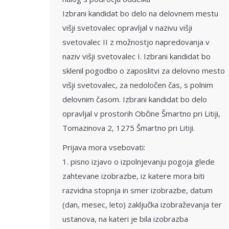
Izbrani kandidat bo delo na delovnem mestu
višji svetovalec opravljal v nazivu višji
svetovalec II z možnostjo napredovanja v
naziv višji svetovalec I. Izbrani kandidat bo
sklenil pogodbo o zaposlitvi za delovno mesto
višji svetovalec, za nedoločen čas, s polnim
delovnim časom. Izbrani kandidat bo delo
opravljal v prostorih Občine Šmartno pri Litiji,
Tomazinova 2, 1275 Šmartno pri Litiji.
Prijava mora vsebovati:
1. pisno izjavo o izpolnjevanju pogoja glede
zahtevane izobrazbe, iz katere mora biti
razvidna stopnja in smer izobrazbe, datum
(dan, mesec, leto) zaključka izobraževanja ter
ustanova, na kateri je bila izobrazba