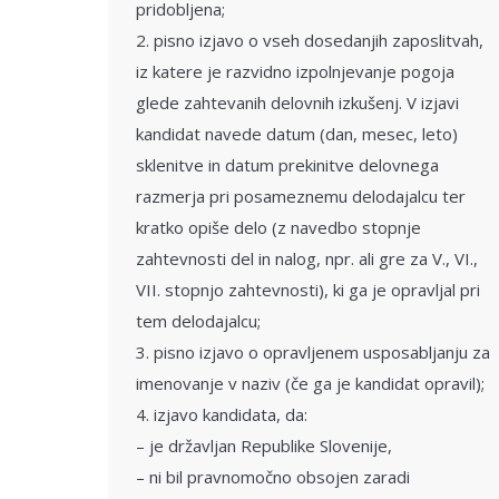
pridobljena;
2. pisno izjavo o vseh dosedanjih zaposlitvah,
iz katere je razvidno izpolnjevanje pogoja
glede zahtevanih delovnih izkušenj. V izjavi
kandidat navede datum (dan, mesec, leto)
sklenitve in datum prekinitve delovnega
razmerja pri posameznemu delodajalcu ter
kratko opiše delo (z navedbo stopnje
zahtevnosti del in nalog, npr. ali gre za V., VI.,
VII. stopnjo zahtevnosti), ki ga je opravljal pri
tem delodajalcu;
3. pisno izjavo o opravljenem usposabljanju za
imenovanje v naziv (če ga je kandidat opravil);
4. izjavo kandidata, da:
– je državljan Republike Slovenije,
– ni bil pravnomočno obsojen zaradi