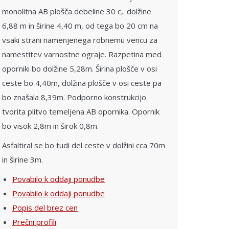
monolitna AB plošča debeline 30 c,. dolžine
6,88 m in širine 4,40 m, od tega bo 20 cm na
vsaki strani namenjenega robnemu vencu za
namestitev varnostne ograje. Razpetina med
oporniki bo dolžine 5,28m. Širina plošče v osi
ceste bo 4,40m, dolžina plošče v osi ceste pa
bo znašala 8,39m. Podporno konstrukcijo
tvorita plitvo temeljena AB opornika. Opornik
bo visok 2,8m in širok 0,8m.
Asfaltiral se bo tudi del ceste v dolžini cca 70m
in širine 3m.
Povabilo k oddaji ponudbe
Povabilo k oddaji ponudbe
Popis del brez cen
Prečni profili