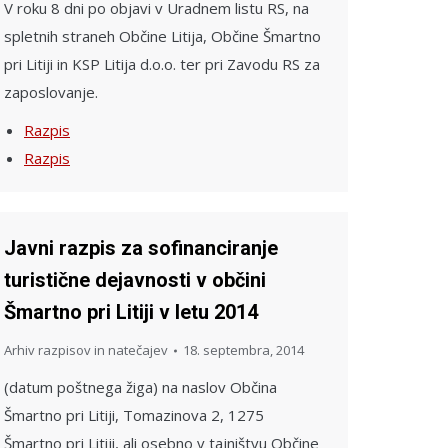
V roku 8 dni po objavi v Uradnem listu RS, na
spletnih straneh Občine Litija, Občine Šmartno
pri Litiji in KSP Litija d.o.o. ter pri Zavodu RS za
zaposlovanje.
Razpis
Razpis
Javni razpis za sofinanciranje
turistične dejavnosti v občini
Šmartno pri Litiji v letu 2014
Arhiv razpisov in natečajev
18. septembra, 2014
(datum poštnega žiga) na naslov Občina
Šmartno pri Litiji, Tomazinova 2, 1275
Šmartno pri Litiji, ali osebno v tajništvu Občine