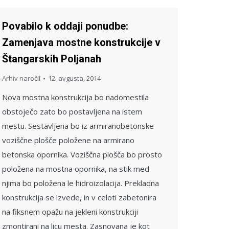
Povabilo k oddaji ponudbe:
Zamenjava mostne konstrukcije v
Štangarskih Poljanah
Arhiv naročil
12. avgusta, 2014
Nova mostna konstrukcija bo nadomestila
obstoječo zato bo postavljena na istem
mestu. Sestavljena bo iz armiranobetonske
voziščne plošče položene na armirano
betonska opornika. Voziščna plošča bo prosto
položena na mostna opornika, na stik med
njima bo položena le hidroizolacija. Prekladna
konstrukcija se izvede, in v celoti zabetonira
na fiksnem opažu na jekleni konstrukciji
zmontirani na licu mesta. Zasnovana je kot