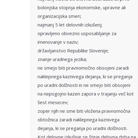
bolonjska stopnja ekonomske, upravne ali
organizacijska smeri;
najmanj 5 let delovnih izkušenj;
opravljeno obvezno usposabljanje za
imenovanje v naziv;
državljanstvo Republike Slovenije;
znanje uradnega jezika;
ne smejo biti pravnomočno obsojeni zaradi
naklepnega kaznivega dejanja, ki se preganja
po uradni dolžnosti in ne smejo biti obsojeni
na nepogojno kazen zapora v trajanju več kot
šest mesecev;
zoper njih ne sme biti vložena pravnomočna
obtožnica zaradi naklepnega kaznivega
dejanja, ki se preganja po uradni dolžnosti.
Kot delovne izkušnje se šteje delovna doba na