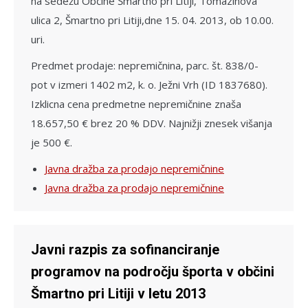
na sedežu Občine Šmartno pri Litiji, Tomazinova
ulica 2, Šmartno pri Litiji,dne 15. 04. 2013, ob 10.00.
uri.
Predmet prodaje: nepremičnina, parc. št. 838/0-
pot v izmeri 1402 m2, k. o. Ježni Vrh (ID 1837680).
Izklicna cena predmetne nepremičnine znaša
18.657,50 € brez 20 % DDV. Najnižji znesek višanja
je 500 €.
Javna dražba za prodajo nepremičnine
Javna dražba za prodajo nepremičnine
Javni razpis za sofinanciranje
programov na področju športa v občini
Šmartno pri Litiji v letu 2013