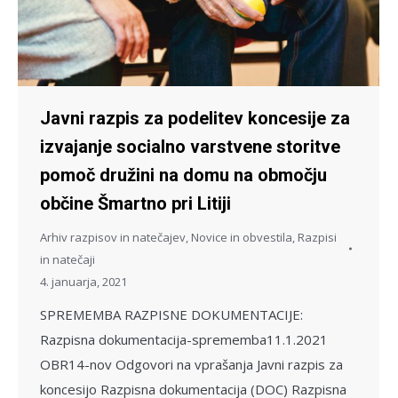
Javni razpis za podelitev koncesije za
izvajanje socialno varstvene storitve
pomoč družini na domu na območju
občine Šmartno pri Litiji
Arhiv razpisov in natečajev
,
Novice in obvestila
,
Razpisi
in natečaji
4. januarja, 2021
SPREMEMBA RAZPISNE DOKUMENTACIJE:
Razpisna dokumentacija-sprememba11.1.2021
OBR14-nov Odgovori na vprašanja Javni razpis za
koncesijo Razpisna dokumentacija (DOC) Razpisna