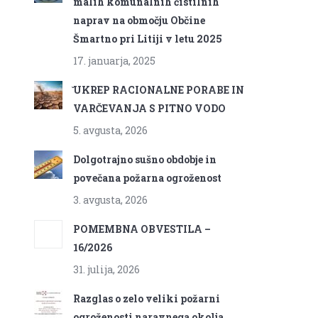
malih komunalnih čistilnih
naprav na območju Občine
Šmartno pri Litiji v letu 2025
17. januarja, 2025
̌UKREP RACIONALNE PORABE IN
VARČEVANJA S PITNO VODO
5. avgusta, 2026
Dolgotrajno sušno obdobje in
povečana požarna ogroženost
3. avgusta, 2026
POMEMBNA OBVESTILA –
16/2026
31. julija, 2026
Razglas o zelo veliki požarni
ogroženosti naravnega okolja