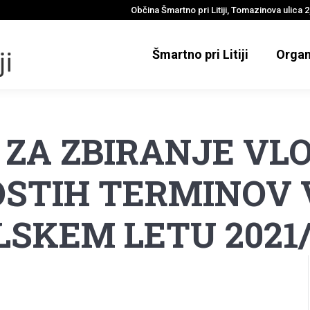
Občina Šmartno pri Litiji, Tomazinova ulica 2,
Šmartno pri Litiji
Organ
 ZA ZBIRANJE VL
STIH TERMINOV 
LSKEM LETU 2021/