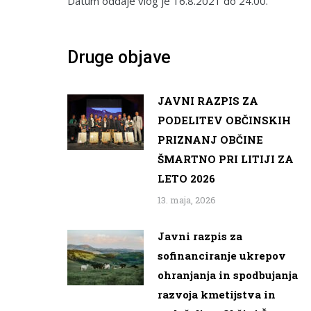
Datum oddaje vlog je 16.8.2021 do 24.00.
Druge objave
JAVNI RAZPIS ZA
PODELITEV OBČINSKIH
PRIZNANJ OBČINE
ŠMARTNO PRI LITIJI ZA
LETO 2026
13. maja, 2026
Javni razpis za
sofinanciranje ukrepov
ohranjanja in spodbujanja
razvoja kmetijstva in