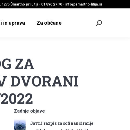
 1275 Šmartno pri Litiji - 01 896 27 70 -
info@smartno-litija.si
i in uprava
Za občane
Odpri
iskalnik
OG ZA
V DVORANI
2022
Zadnje objave
Javni razpis za sofinanciranje