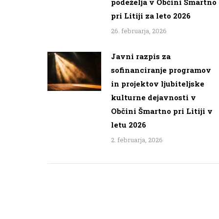
podeželja v Občini Šmartno
pri Litiji za leto 2026
26. februarja, 2026
Javni razpis za
sofinanciranje programov
in projektov ljubiteljske
kulturne dejavnosti v
Občini Šmartno pri Litiji v
letu 2026
2. februarja, 2026