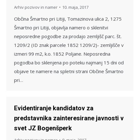
Arhiv pozivov in namer
10. maja, 2017
Občina Šmartno pri Litiji, Tomazinova ulica 2, 1275
Šmartno pri Litiji, objavlja namero o sklenitvi
neposredne pogodbe za prodajo zemljišč parc. št.
1209/2 (ID znak parcele 1852 1209/2)- zemljišče v
izmeri 99 m2, k.o. 1852 Poljane. Neposredna
pogodba bo sklenjena po poteku najmanj 15 dni od
objave te namere na spletni strani Občine Šmartno
pri…
Evidentiranje kandidatov za
predstavnika zainteresirane javnosti v
svet JZ Bogenšperk
Arhiv pozivov in namer
9. maja, 2017