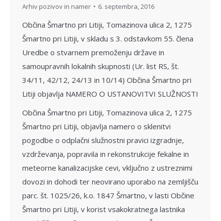
Arhiv pozivov in namer
6. septembra, 2016
Občina Šmartno pri Litiji, Tomazinova ulica 2, 1275
Šmartno pri Litiji, v skladu s 3. odstavkom 55. člena
Uredbe o stvarnem premoženju države in
samoupravnih lokalnih skupnosti (Ur. list RS, št.
34/11, 42/12, 24/13 in 10/14) Občina Šmartno pri
Litiji objavlja NAMERO O USTANOVITVI SLUŽNOSTI
Občina Šmartno pri Litiji, Tomazinova ulica 2, 1275
Šmartno pri Litiji, objavlja namero o sklenitvi
pogodbe o odplačni služnostni pravici izgradnje,
vzdrževanja, popravila in rekonstrukcije fekalne in
meteorne kanalizacijske cevi, vključno z ustreznimi
dovozi in dohodi ter neovirano uporabo na zemljišču
parc. št. 1025/26, k.o. 1847 Šmartno, v lasti Občine
Šmartno pri Litiji, v korist vsakokratnega lastnika