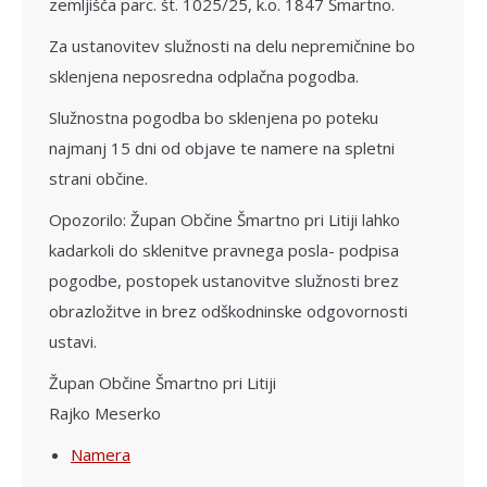
zemljišča parc. št. 1025/25, k.o. 1847 Šmartno.
Za ustanovitev služnosti na delu nepremičnine bo
sklenjena neposredna odplačna pogodba.
Služnostna pogodba bo sklenjena po poteku
najmanj 15 dni od objave te namere na spletni
strani občine.
Opozorilo: Župan Občine Šmartno pri Litiji lahko
kadarkoli do sklenitve pravnega posla- podpisa
pogodbe, postopek ustanovitve služnosti brez
obrazložitve in brez odškodninske odgovornosti
ustavi.
Župan Občine Šmartno pri Litiji
Rajko Meserko
Namera