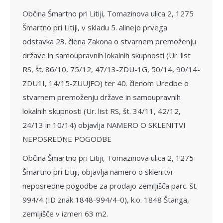
Občina Šmartno pri Litiji, Tomazinova ulica 2, 1275
Šmartno pri Litiji, v skladu 5. alinejo prvega
odstavka 23. člena Zakona o stvarnem premoženju
države in samoupravnih lokalnih skupnosti (Ur. list
RS, št. 86/10, 75/12, 47/13-ZDU-1G, 50/14, 90/14-
ZDU1I, 14/15-ZUUJFO) ter 40. členom Uredbe o
stvarnem premoženju države in samoupravnih
lokalnih skupnosti (Ur. list RS, št. 34/11, 42/12,
24/13 in 10/14) objavlja NAMERO O SKLENITVI
NEPOSREDNE POGODBE
Občina Šmartno pri Litiji, Tomazinova ulica 2, 1275
Šmartno pri Litiji, objavlja namero o sklenitvi
neposredne pogodbe za prodajo zemljišča parc. št.
994/4 (ID znak 1848-994/4-0), k.o. 1848 Štanga,
zemljišče v izmeri 63 m2.