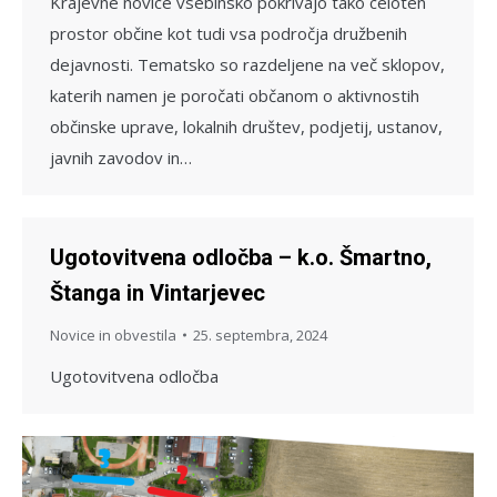
Krajevne novice vsebinsko pokrivajo tako celoten
prostor občine kot tudi vsa področja družbenih
dejavnosti. Tematsko so razdeljene na več sklopov,
katerih namen je poročati občanom o aktivnostih
občinske uprave, lokalnih društev, podjetij, ustanov,
javnih zavodov in…
Ugotovitvena odločba – k.o. Šmartno,
Štanga in Vintarjevec
Novice in obvestila
25. septembra, 2024
Ugotovitvena odločba