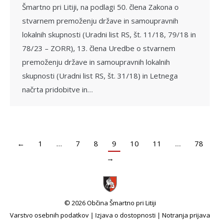
Šmartno pri Litiji, na podlagi 50. člena Zakona o
stvarnem premoženju države in samoupravnih
lokalnih skupnosti (Uradni list RS, št. 11/18, 79/18 in
78/23 – ZORR), 13. člena Uredbe o stvarnem
premoženju države in samoupravnih lokalnih
skupnosti (Uradni list RS, št. 31/18) in Letnega
načrta pridobitve in…
←
1
…
7
8
9
10
11
…
78
→
© 2026 Občina Šmartno pri Litiji
Varstvo osebnih podatkov
|
Izjava o dostopnosti
|
Notranja prijava