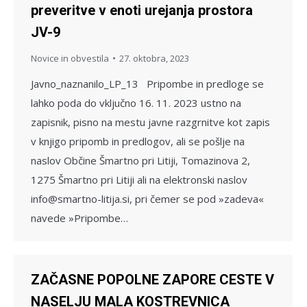
preveritve v enoti urejanja prostora
JV-9
Novice in obvestila
27. oktobra, 2023
Javno_naznanilo_LP_13 Pripombe in predloge se
lahko poda do vključno 16. 11. 2023 ustno na
zapisnik, pisno na mestu javne razgrnitve kot zapis
v knjigo pripomb in predlogov, ali se pošlje na
naslov Občine Šmartno pri Litiji, Tomazinova 2,
1275 Šmartno pri Litiji ali na elektronski naslov
info@smartno-litija.si, pri čemer se pod »zadeva«
navede »Pripombe…
ZAČASNE POPOLNE ZAPORE CESTE V
NASELJU MALA KOSTREVNICA