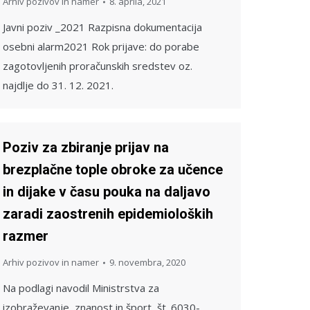
Arhiv pozivov in namer
8. aprila, 2021
Javni poziv _2021 Razpisna dokumentacija
osebni alarm2021 Rok prijave: do porabe
zagotovljenih proračunskih sredstev oz.
najdlje do 31. 12. 2021.
Poziv za zbiranje prijav na
brezplačne tople obroke za učence
in dijake v času pouka na daljavo
zaradi zaostrenih epidemioloških
razmer
Arhiv pozivov in namer
9. novembra, 2020
Na podlagi navodil Ministrstva za
izobraževanje, znanost in šport, št. 6030-