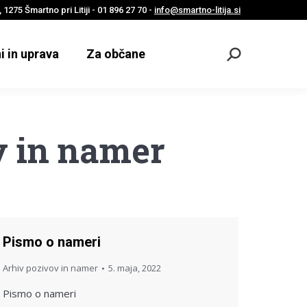
 1275 Šmartno pri Litiji - 01 896 27 70 -
info@smartno-litija.si
i in uprava
Za občane
Odpri
iskalnik
v in namer
Pismo o nameri
Arhiv pozivov in namer
5. maja, 2022
Pismo o nameri