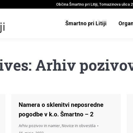
Občina Šmartno pri Litiji, Tomazinova ulica 2,
Šmartno pri Litiji
Organ
ives:
Arhiv pozivo
Namera o sklenitvi neposredne
pogodbe v k.o. Šmartno – 2
Arhiv pozivov in namer
,
Novice in obvestila