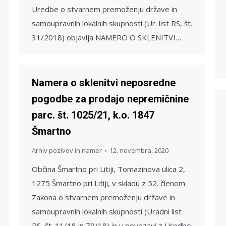
Uredbe o stvarnem premoženju države in
samoupravnih lokalnih skupnosti (Ur. list RS, št.
31/2018) objavlja NAMERO O SKLENITVI…
Namera o sklenitvi neposredne
pogodbe za prodajo nepremičnine
parc. št. 1025/21, k.o. 1847
Šmartno
Arhiv pozivov in namer
12. novembra, 2020
Občina Šmartno pri Litiji, Tomazinova ulica 2,
1275 Šmartno pri Litiji, v skladu z 52. členom
Zakona o stvarnem premoženju države in
samoupravnih lokalnih skupnosti (Uradni list
RS, št. 11/18 in 79/18) in v povezavi z Uredbo