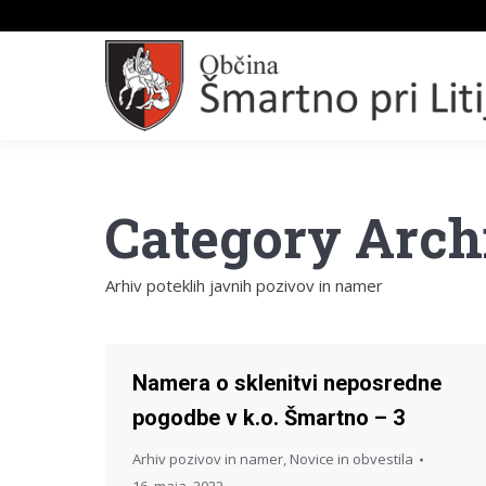
Category Arch
Arhiv poteklih javnih pozivov in namer
Namera o sklenitvi neposredne
pogodbe v k.o. Šmartno – 3
Arhiv pozivov in namer
,
Novice in obvestila