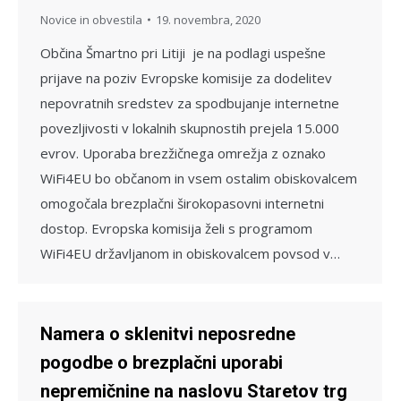
Novice in obvestila
19. novembra, 2020
Občina Šmartno pri Litiji je na podlagi uspešne
prijave na poziv Evropske komisije za dodelitev
nepovratnih sredstev za spodbujanje internetne
povezljivosti v lokalnih skupnostih prejela 15.000
evrov. Uporaba brezžičnega omrežja z oznako
WiFi4EU bo občanom in vsem ostalim obiskovalcem
omogočala brezplačni širokopasovni internetni
dostop. Evropska komisija želi s programom
WiFi4EU državljanom in obiskovalcem povsod v…
Namera o sklenitvi neposredne
pogodbe o brezplačni uporabi
nepremičnine na naslovu Staretov trg