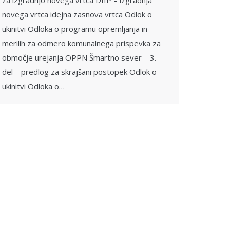
za izgradnjo novega vrtca DIIP – izgradnja
novega vrtca idejna zasnova vrtca Odlok o
ukinitvi Odloka o programu opremljanja in
merilih za odmero komunalnega prispevka za
območje urejanja OPPN Šmartno sever – 3.
del – predlog za skrajšani postopek Odlok o
ukinitvi Odloka o…