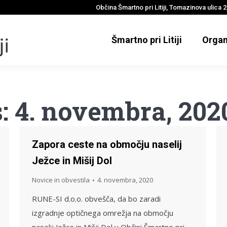
Občina Šmartno pri Litiji, Tomazinova ulica 2,
Šmartno pri Litiji
Organ
s:
4. novembra, 202
Zapora ceste na območju naselij
Ježce in Mišij Dol
Novice in obvestila
4. novembra, 2020
RUNE-SI d.o.o. obvešča, da bo zaradi
izgradnje optičnega omrežja na območju