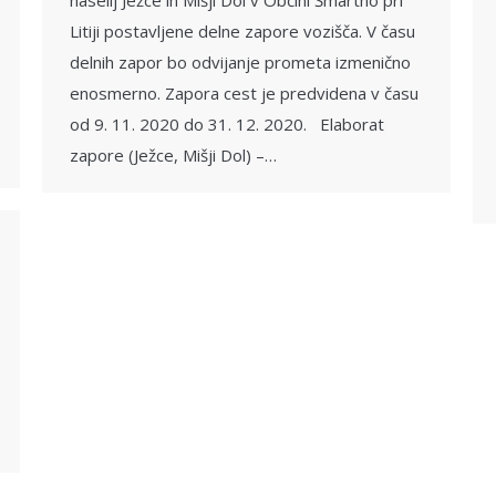
naselij Ježce in Mišji Dol v Občini Šmartno pri
Litiji postavljene delne zapore vozišča. V času
delnih zapor bo odvijanje prometa izmenično
enosmerno. Zapora cest je predvidena v času
od 9. 11. 2020 do 31. 12. 2020. Elaborat
zapore (Ježce, Mišji Dol) –…