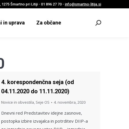
 1275 Šmartno pri Litiji - 01 896 27 70 -
info@smartno-litija.si
i in uprava
Za občane
Odpri
iskalnik
0
4. korespondenčna seja (od
04.11.2020 do 11.11.2020)
Novice in obvestila
,
Seje OS
4. novembra, 2020
Dnevni red Predstavitev idejne zasnove,
postopka izbire izvajalca in potrditev DIIP-a