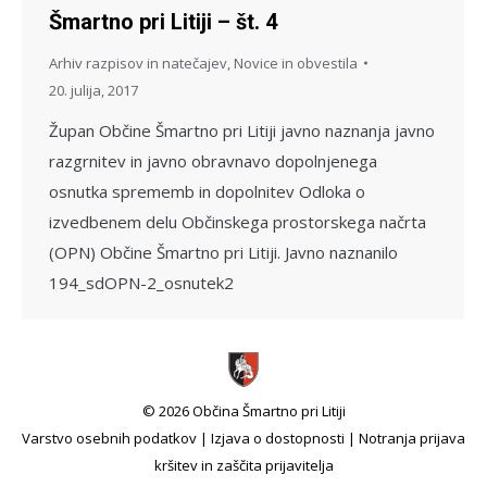
Šmartno pri Litiji – št. 4
Arhiv razpisov in natečajev
,
Novice in obvestila
20. julija, 2017
Župan Občine Šmartno pri Litiji javno naznanja javno
razgrnitev in javno obravnavo dopolnjenega
osnutka sprememb in dopolnitev Odloka o
izvedbenem delu Občinskega prostorskega načrta
(OPN) Občine Šmartno pri Litiji. Javno naznanilo
194_sdOPN-2_osnutek2
© 2026 Občina Šmartno pri Litiji
Varstvo osebnih podatkov
|
Izjava o dostopnosti
|
Notranja prijava
kršitev in zaščita prijavitelja