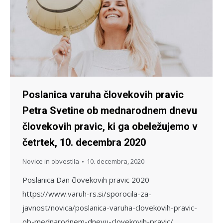
Poslanica varuha človekovih pravic
Petra Svetine ob mednarodnem dnevu
človekovih pravic, ki ga obeležujemo v
četrtek, 10. decembra 2020
Novice in obvestila
10. decembra, 2020
Poslanica Dan človekovih pravic 2020
https://www.varuh-rs.si/sporocila-za-
javnost/novica/poslanica-varuha-clovekovih-pravic-
ob-mednarodnem-dnevu-clovekovih-pravic/