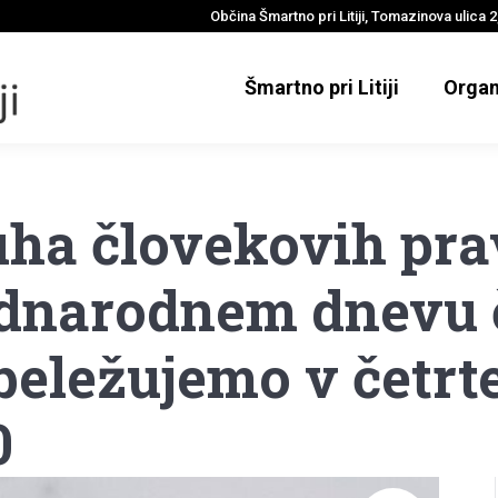
Občina Šmartno pri Litiji, Tomazinova ulica 2,
Šmartno pri Litiji
Organ
uha človekovih pra
ednarodnem dnevu 
beležujemo v četrte
0