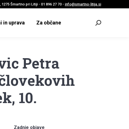
 1275 Šmartno pri Litiji - 01 896 27 70 -
info@smartno-litija.si
i in uprava
Za občane
Odpri
iskalnik
vic Petra
človekovih
k, 10.
Zadnje objave