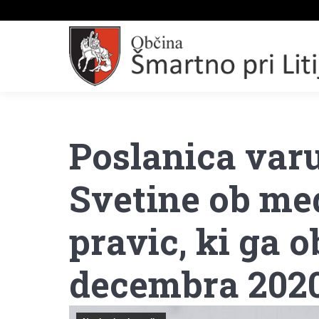
Poslanica var
Svetine ob m
pravic, ki ga o
decembra 202