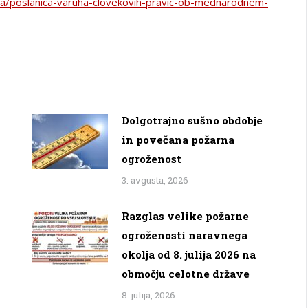
ica/poslanica-varuha-clovekovih-pravic-ob-mednarodnem-
Dolgotrajno sušno obdobje
in povečana požarna
ogroženost
3. avgusta, 2026
Razglas velike požarne
ogroženosti naravnega
okolja od 8. julija 2026 na
območju celotne države
8. julija, 2026