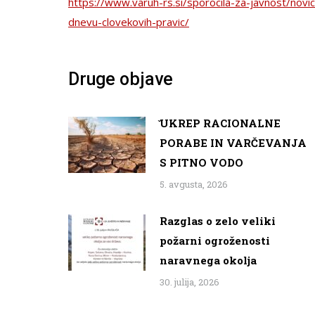
https://www.varuh-rs.si/sporocila-za-javnost/nov
dnevu-clovekovih-pravic/
Druge objave
̌UKREP RACIONALNE
PORABE IN VARČEVANJA
S PITNO VODO
5. avgusta, 2026
Razglas o zelo veliki
požarni ogroženosti
naravnega okolja
30. julija, 2026