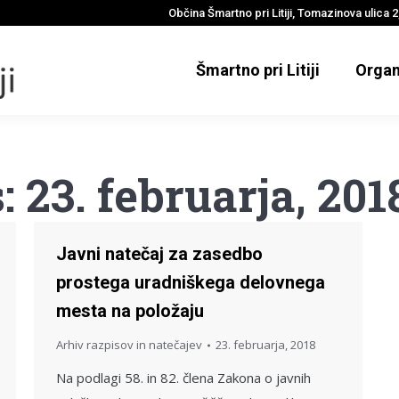
Občina Šmartno pri Litiji, Tomazinova ulica 2,
Šmartno pri Litiji
Organ
s:
23. februarja, 201
Javni natečaj za zasedbo
prostega uradniškega delovnega
mesta na položaju
Arhiv razpisov in natečajev
23. februarja, 2018
Na podlagi 58. in 82. člena Zakona o javnih