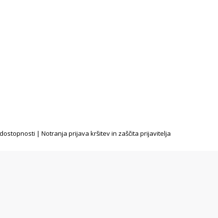
 dostopnosti
|
Notranja prijava kršitev in zaščita prijavitelja