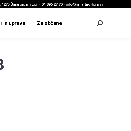
 1275 Šmartno pri Litiji - 01 896 27 70 -
info@smartno-litija.si
i in uprava
Za občane
Odpri
iskalnik
8