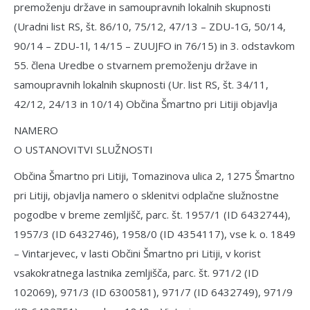
premoženju države in samoupravnih lokalnih skupnosti
(Uradni list RS, št. 86/10, 75/12, 47/13 – ZDU-1G, 50/14,
90/14 – ZDU-1l, 14/15 – ZUUJFO in 76/15) in 3. odstavkom
55. člena Uredbe o stvarnem premoženju države in
samoupravnih lokalnih skupnosti (Ur. list RS, št. 34/11,
42/12, 24/13 in 10/14) Občina Šmartno pri Litiji objavlja
NAMERO
O USTANOVITVI SLUŽNOSTI
Občina Šmartno pri Litiji, Tomazinova ulica 2, 1275 Šmartno
pri Litiji, objavlja namero o sklenitvi odplačne služnostne
pogodbe v breme zemljišč, parc. št. 1957/1 (ID 6432744),
1957/3 (ID 6432746), 1958/0 (ID 4354117), vse k. o. 1849
– Vintarjevec, v lasti Občini Šmartno pri Litiji, v korist
vsakokratnega lastnika zemljišča, parc. št. 971/2 (ID
102069), 971/3 (ID 6300581), 971/7 (ID 6432749), 971/9