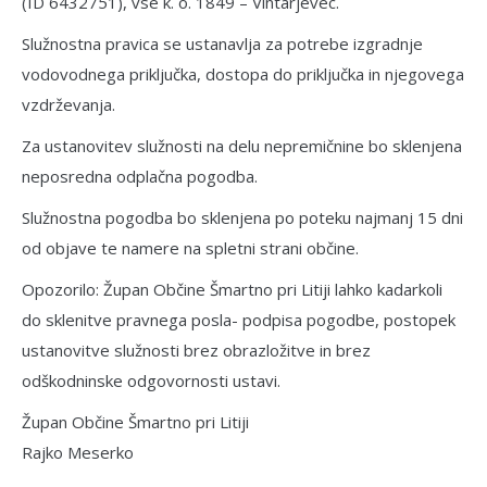
(ID 6432751), vse k. o. 1849 – Vintarjevec.
Služnostna pravica se ustanavlja za potrebe izgradnje
vodovodnega priključka, dostopa do priključka in njegovega
vzdrževanja.
Za ustanovitev služnosti na delu nepremičnine bo sklenjena
neposredna odplačna pogodba.
Služnostna pogodba bo sklenjena po poteku najmanj 15 dni
od objave te namere na spletni strani občine.
Opozorilo: Župan Občine Šmartno pri Litiji lahko kadarkoli
do sklenitve pravnega posla- podpisa pogodbe, postopek
ustanovitve služnosti brez obrazložitve in brez
odškodninske odgovornosti ustavi.
Župan Občine Šmartno pri Litiji
Rajko Meserko