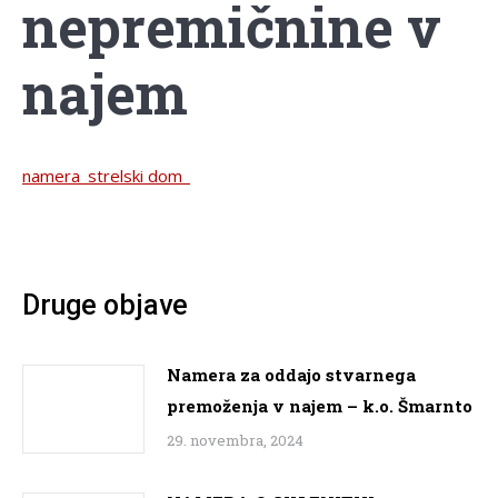
nepremičnine v
najem
namera_strelski dom_
Druge objave
Namera za oddajo stvarnega
premoženja v najem – k.o. Šmarnto
29. novembra, 2024