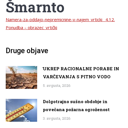
Šmarnto
Namera-za-oddajo-nepremicnine-v-najem_vrticki _4.12.
Ponudba – obrazec_vrtički
Druge objave
̌UKREP RACIONALNE PORABE IN
VARČEVANJA S PITNO VODO
5. avgusta, 2026
Dolgotrajno sušno obdobje in
povečana požarna ogroženost
3. avgusta, 2026