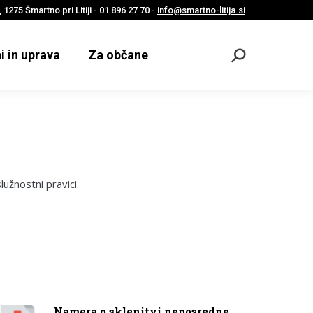
 1275 Šmartno pri Litiji - 01 896 27 70 -
info@smartno-litija.si
i in uprava
Za občane
Odpri
iskalnik
lužnostni pravici.
Namera o sklenitvi neposredne