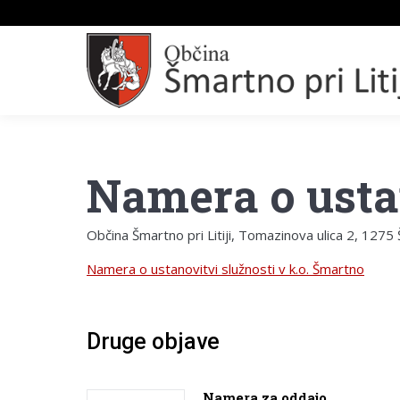
Namera o usta
Občina Šmartno pri Litiji, Tomazinova ulica 2, 1275 Š
Namera o ustanovitvi služnosti v k.o. Šmartno
Druge objave
Namera za oddajo