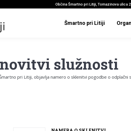
Občina Šmartno pri Litiji, Tomazinova ulica 2,
Šmartno pri Litiji
Organ
novitvi služnosti
martno pri Litiji, objavlja namero o sklenitvi pogodbe o odplačni s
NAMERA O SKLENITVI