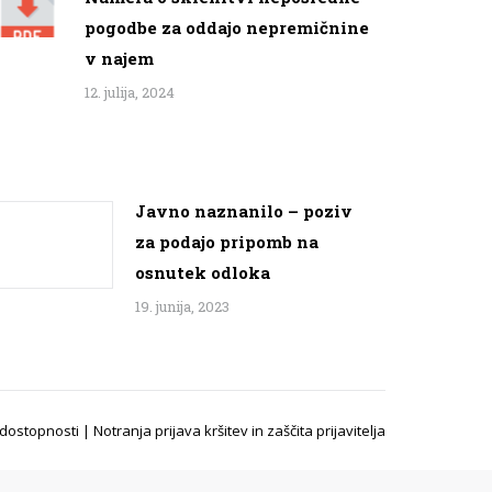
pogodbe za oddajo nepremičnine
v najem
12. julija, 2024
Javno naznanilo – poziv
za podajo pripomb na
osnutek odloka
19. junija, 2023
 dostopnosti
|
Notranja prijava kršitev in zaščita prijavitelja