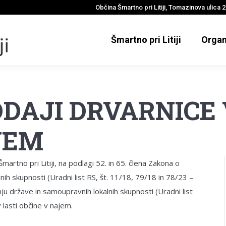
Občina Šmartno pri Litiji, Tomazinova ulica 2,
Šmartno pri Litiji
Organ
DAJI DRVARNICE 
JEM
martno pri Litiji, na podlagi 52. in 65. člena Zakona o
h skupnosti (Uradni list RS, št. 11/18, 79/18 in 78/23 –
države in samoupravnih lokalnih skupnosti (Uradni list
 lasti občine v najem.