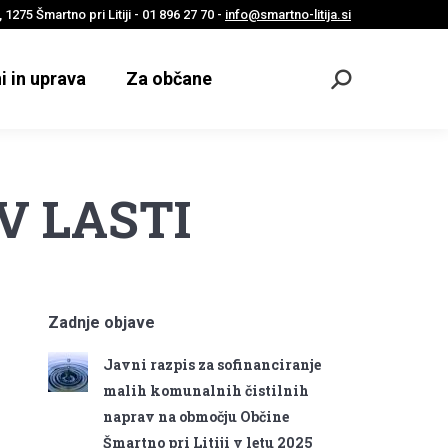
 1275 Šmartno pri Litiji - 01 896 27 70 -
info@smartno-litija.si
i in uprava
Za občane
Odpri
iskalnik
V LASTI
Zadnje objave
Javni razpis za sofinanciranje
malih komunalnih čistilnih
naprav na območju Občine
Šmartno pri Litiji v letu 2025