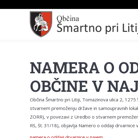
NAMERA O OD
OBČINE V NA
Občina Šmartno pri Litiji, Tomazinova ulica 2, 1275 Š
stvarnem premoženju države in samoupravnih lokalni
ZORR), v povezavi z Uredbo o stvarnem premoženju 
RS, št. 31/18), objavlja Namero o oddaji drvarnice v
namera o oddaji drvarnice v najem