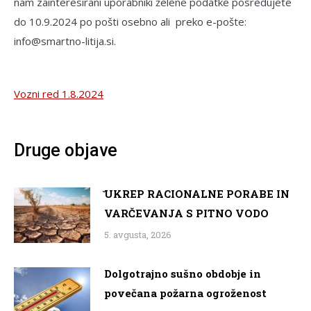
nam zainteresirani uporabniki želene podatke posredujete
do 10.9.2024 po pošti osebno ali preko e-pošte:
info@smartno-litija.si.
Vozni red 1.8.2024
Druge objave
̌UKREP RACIONALNE PORABE IN
VARČEVANJA S PITNO VODO
5. avgusta, 2026
Dolgotrajno sušno obdobje in
povečana požarna ogroženost