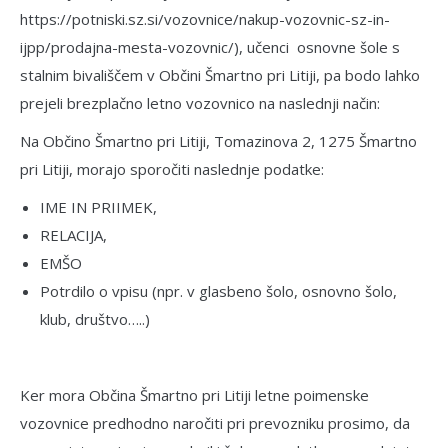
https://potniski.sz.si/vozovnice/nakup-vozovnic-sz-in-
ijpp/prodajna-mesta-vozovnic/), učenci osnovne šole s
stalnim bivališčem v Občini Šmartno pri Litiji, pa bodo lahko
prejeli brezplačno letno vozovnico na naslednji način:
Na Občino Šmartno pri Litiji, Tomazinova 2, 1275 Šmartno
pri Litiji, morajo sporočiti naslednje podatke:
IME IN PRIIMEK,
RELACIJA,
EMŠO
Potrdilo o vpisu (npr. v glasbeno šolo, osnovno šolo,
klub, društvo…..)
Ker mora Občina Šmartno pri Litiji letne poimenske
vozovnice predhodno naročiti pri prevozniku prosimo, da