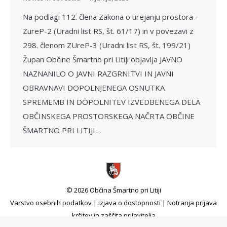
Na podlagi 112. člena Zakona o urejanju prostora –
ZureP-2 (Uradni list RS, št. 61/17) in v povezavi z
298. členom ZUreP-3 (Uradni list RS, št. 199/21)
Župan Občine Šmartno pri Litiji objavlja JAVNO
NAZNANILO O JAVNI RAZGRNITVI IN JAVNI
OBRAVNAVI DOPOLNJENEGA OSNUTKA
SPREMEMB IN DOPOLNITEV IZVEDBENEGA DELA
OBČINSKEGA PROSTORSKEGA NAČRTA OBČINE
ŠMARTNO PRI LITIJI…
© 2026 Občina Šmartno pri Litiji
Varstvo osebnih podatkov
|
Izjava o dostopnosti
|
Notranja prijava
kršitev in zaščita prijavitelja