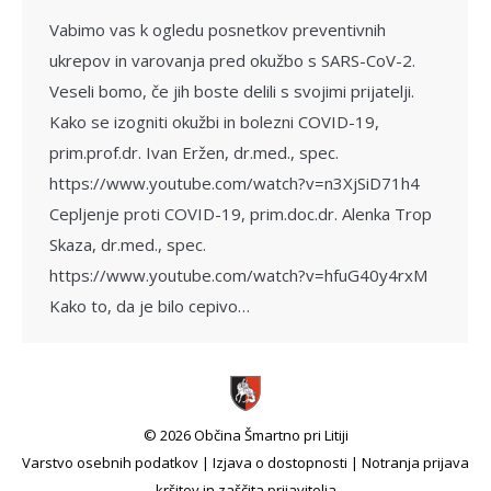
Vabimo vas k ogledu posnetkov preventivnih
ukrepov in varovanja pred okužbo s SARS-CoV-2.
Veseli bomo, če jih boste delili s svojimi prijatelji.
Kako se izogniti okužbi in bolezni COVID-19,
prim.prof.dr. Ivan Eržen, dr.med., spec.
https://www.youtube.com/watch?v=n3XjSiD71h4
Cepljenje proti COVID-19, prim.doc.dr. Alenka Trop
Skaza, dr.med., spec.
https://www.youtube.com/watch?v=hfuG40y4rxM
Kako to, da je bilo cepivo…
© 2026 Občina Šmartno pri Litiji
Varstvo osebnih podatkov
|
Izjava o dostopnosti
|
Notranja prijava
kršitev in zaščita prijavitelja