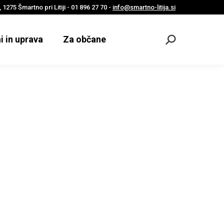
 1275 Šmartno pri Litiji - 01 896 27 70 -
info@smartno-litija.si
i in uprava
Za občane
Odpri
iskalnik