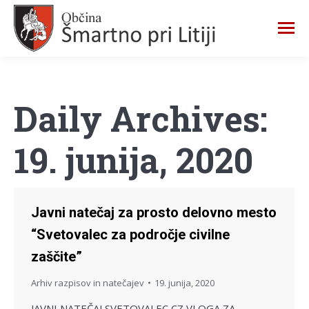
Daily Archives:
19. junija, 2020
Javni natečaj za prosto delovno mesto
“Svetovalec za področje civilne
zaščite”
Arhiv razpisov in natečajev
19. junija, 2020
JAVNI NATEČAJ SVETOVALEC CZ VLOGA ZA