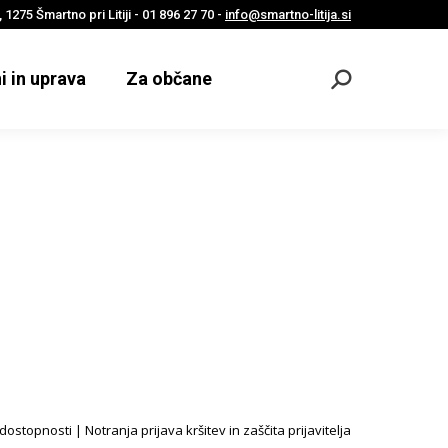
 1275 Šmartno pri Litiji - 01 896 27 70 -
info@smartno-litija.si
i in uprava
Za občane
Odpri
iskalnik
 dostopnosti
|
Notranja prijava kršitev in zaščita prijavitelja