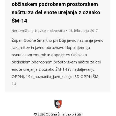
občinskem podrobnem prostorskem
načrtu za del enote urejanja z oznako
ŠM-14
Nerazvrščeno
,
Novice in obvestila
15. februarja, 2017
Župan Občine Šmartno pri Litiji javno naznanja javno
razgrnitev in javno obravnavo dopolnjenega
osnutka sprememb in dopolnitev Odloka o
občinskem podrobnem prostorskem načrtu za del
enote urejanja z oznako ŠM-14 (v nadaljevanju:
OPPN). 194_naznanilo_javn_razgrn SD OPPN ŠM-
14
© 2026 Občina Šmartno pri Litiji