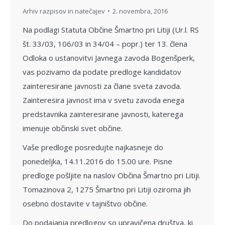
Arhiv razpisov in natečajev
2. novembra, 2016
Na podlagi Statuta Občine Šmartno pri Litiji (Ur.l. RS
št. 33/03, 106/03 in 34/04 – popr.) ter 13. člena
Odloka o ustanovitvi Javnega zavoda Bogenšperk,
vas pozivamo da podate predloge kandidatov
zainteresirane javnosti za člane sveta zavoda.
Zainteresira javnost ima v svetu zavoda enega
predstavnika zainteresirane javnosti, katerega
imenuje občinski svet občine.
Vaše predloge posredujte najkasneje do
ponedeljka, 14.11.2016 do 15.00 ure. Pisne
predloge pošljite na naslov Občina Šmartno pri Litiji.
Tomazinova 2, 1275 Šmartno pri Litiji oziroma jih
osebno dostavite v tajništvo občine.
Do podajanja predlogov so upravičena društva, ki