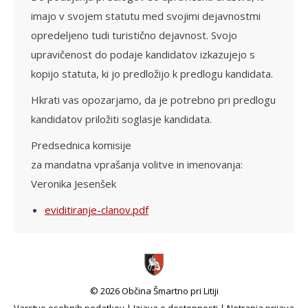
imajo v svojem statutu med svojimi dejavnostmi
opredeljeno tudi turistično dejavnost. Svojo
upravičenost do podaje kandidatov izkazujejo s
kopijo statuta, ki jo predložijo k predlogu kandidata.
Hkrati vas opozarjamo, da je potrebno pri predlogu
kandidatov priložiti soglasje kandidata.
Predsednica komisije
za mandatna vprašanja volitve in imenovanja:
Veronika Jesenšek
eviditiranje-clanov.pdf
© 2026 Občina Šmartno pri Litiji
Varstvo osebnih podatkov
|
Izjava o dostopnosti
|
Notranja prijava