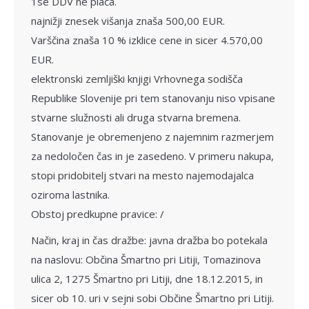
1se DDV ne plača.
najnižji znesek višanja znaša 500,00 EUR.
Varščina znaša 10 % izklice cene in sicer 4.570,00
EUR.
elektronski zemljiški knjigi Vrhovne­ga sodišča
Republike Slovenije pri tem stanovanju niso vpisane
stvarne služnosti ali druga stvarna bremena.
Stanovanje je obremenjeno z najemnim razmerjem
za nedoločen čas in je zasedeno. V primeru nakupa,
stopi pridobitelj stvari na mesto najemodajalca
oziroma lastnika.
Obstoj predkupne pravice: /
Način, kraj in čas dražbe: javna draž­ba bo potekala
na naslovu: Občina Šmartno pri Litiji, Tomazinova
ulica 2, 1275 Šmartno pri Litiji, dne 18.12.2015, in
sicer ob 10. uri v sejni sobi Občine Šmartno pri Litiji.