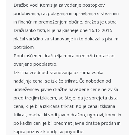
Dražbo vodi Komisija za vodenje postopkov
pridobivanja, razpolaganja in upravljanja s stvarnim
in finančnim premoženjem občine, dražba je ustna.
Draži lahko tisti, ki je najkasneje dne 16.12.2015
plačal varščino za stanovanje in to dokazal s pisnim
potrdilom.
Pooblaščenec dražitelja mora predlo­žiti notarsko
overjeno pooblastilo.
Izklicna vrednost stanovanja oziroma vsaka
nadaljnja cena, se izkliče trikrat. Če nobeden od
udeležencev javne dražbe na­vedene cene ne zviša
pred tretjim izklicem, se šteje, da je sprejeta tista
cena, ki je bila izklicana trikrat. Ko je cena izklicana
trikrat, oseba, ki vodi javno dražbo, ugotovi, komu in
po kakšni ceni je bil predmet javne dražbe prodan in
kupca pozove k podpisu pogodbe.