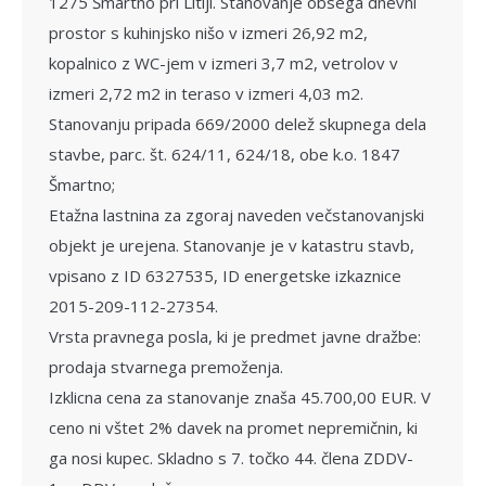
1275 Šmartno pri Litiji. Stanovanje obsega dnevni
prostor s kuhinjsko nišo v izmeri 26,92 m2,
kopalnico z WC-jem v izmeri 3,7 m2, vetrolov v
izmeri 2,72 m2 in teraso v izmeri 4,03 m2.
Stanovanju pripada 669/2000 delež skupnega dela
stavbe, parc. št. 624/11, 624/18, obe k.o. 1847
Šmartno;
Etažna lastnina za zgoraj naveden večsta­novanjski
objekt je urejena. Stanovanje je v katastru stavb,
vpisano z ID 6327535, ID energetske izkaznice
2015-209-112-27354.
Vrsta pravnega posla, ki je predmet javne dražbe:
prodaja stvarnega premože­nja.
Izklicna cena za stanovanje znaša 45.700,00 EUR. V
ceno ni vštet 2% davek na promet nepremičnin, ki
ga nosi kupec. Skladno s 7. točko 44. člena ZDDV-