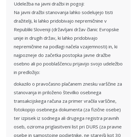
Udeležba na javni dražbi in pogoji:
Na javni dražbi stanovanja lahko sode­lujejo tisti
dražitelji, ki lahko pridobivajo ne­premičnine v
Republiki Sloveniji (državljani držav članic Evropske
unije in drugih držav, ki lahko pridobivajo
nepremičnine na podla­gi načela vzajemnosti) in, ki
najpozneje do začetka postopka javne dražbe
osebno ali po pooblaščencu prijavijo svojo udeležbo
in predložijo:
dokazilo o pravočasno plačanem zne­sku varščine za
stanovanja in priloženo šte­vilko osebnega
transakcijskega računa za primer vračila varščine,
fotokopijo osebnega dokumenta (za fizične osebe)
ter izpisek iz sodnega ali dru­gega registra pravnih
oseb, oziroma prigla­sitveni list pri DURS (za pravne
osebe in samostojne podjetnike, ne starejši kot 30