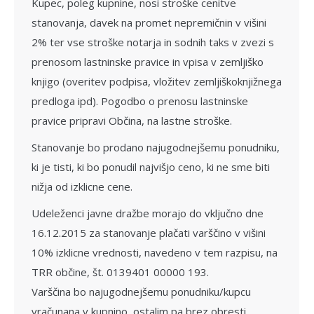
Kupec, poleg kupnine, nosi stroške cenitve
stanovanja, davek na promet nepremičnin v višini
2% ter vse stroške notarja in sodnih taks v zvezi s
prenosom lastninske pravice in vpisa v zemljiško
knjigo (overitev podpisa, vložitev zemljiškoknjižnega
predloga ipd). Pogodbo o prenosu lastninske
pravice pripravi Občina, na lastne stroške.
Stanovanje bo prodano najugodnej­šemu ponudniku,
ki je tisti, ki bo ponudil najvišjo ceno, ki ne sme biti
nižja od izklicne cene.
Udeleženci javne dražbe morajo do vključno dne
16.12.2015 za stanovanje plačati varščino v višini
10% izklicne vrednosti, navedeno v tem razpisu, na
TRR občine, št. 0139401 00000 193.
Varščina bo najugodnejšemu ponu­dniku/kupcu
vračunana v kupnino, ostalim pa brez obresti