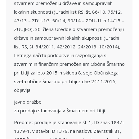
stvarnem premoženju države in samoupravnih
lokalnih skupnosti ((Uradni list RS, št. 86/10, 75/12,
47/13 – ZDU-1G, 50/14, 90/14 – ZDU-1I in 14/15 –
ZUUJFO), 30. člena Uredbe o stvarnem premoženju
države in samoupravnih lokalnih skupnosti (Uradni
list RS, št. 34/2011, 42/2012, 24/2013, 10/2014),
Letnega načrta pridobitve in razpolaganja s
stvarnim in finančnim premože­njem Občine Šmartno
pri Litiji za leto 2015 in sklepa 8. seje Občinskega
sveta občine Šmartno pri Litiji z dne 24.11.2015,
objavlja
javno dražbo
za prodajo stanovanja v Šmartnem pri Litiji
Predmet prodaje je stanovanje št. 1, ID znak 1847-
1379-1, v stavbi ID 1379, na naslovu Zavrstnik 81,