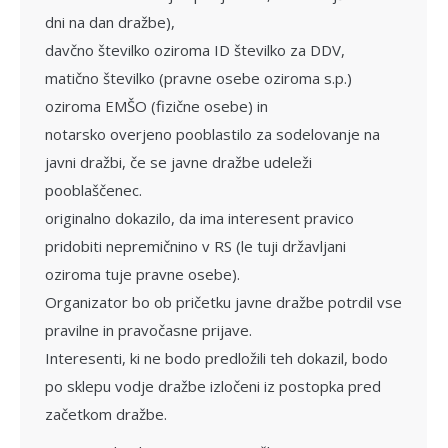
dni na dan dražbe),
davčno številko oziroma ID številko za DDV,
matično številko (pravne osebe oziro­ma s.p.)
oziroma EMŠO (fizične osebe) in
notarsko overjeno pooblastilo za so­delovanje na
javni dražbi, če se javne draž­be udeleži
pooblaščenec.
originalno dokazilo, da ima interesent pravico
pridobiti nepremičnino v RS (le tuji državljani
oziroma tuje pravne osebe).
Organizator bo ob pričetku javne dražbe potrdil vse
pravilne in pravočasne prijave.
Interesenti, ki ne bodo predložili teh do­kazil, bodo
po sklepu vodje dražbe izločeni iz postopka pred
začetkom dražbe.