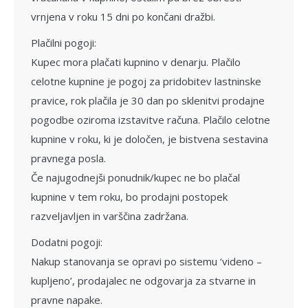
vrnjena v roku 15 dni po kon­čani dražbi.
Plačilni pogoji:
Kupec mora plačati kupnino v denarju. Plačilo
celotne kupnine je pogoj za prido­bitev lastninske
pravice, rok plačila je 30 dan po sklenitvi prodajne
pogodbe oziroma izstavitve računa. Plačilo celotne
kupnine v roku, ki je določen, je bistvena sestavina
pravnega posla.
Če najugodnejši ponudnik/kupec ne bo plačal
kupnine v tem roku, bo prodajni po­stopek
razveljavljen in varščina zadržana.
Dodatni pogoji:
Nakup stanovanja se opravi po siste­mu ‘videno –
kupljeno’, prodajalec ne odgo­varja za stvarne in
pravne napake.