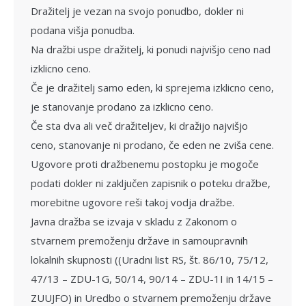
Dražitelj je vezan na svojo ponudbo, dokler ni
podana višja ponudba.
Na dražbi uspe dražitelj, ki ponudi najvišjo ceno nad
izklicno ceno.
Če je dražitelj samo eden, ki sprejema izklicno ceno,
je stanovanje prodano za iz­klicno ceno.
Če sta dva ali več dražiteljev, ki draži­jo najvišjo
ceno, stanovanje ni prodano, če eden ne zviša cene.
Ugovore proti dražbenemu postopku je mogoče
podati dokler ni zaključen zapisnik o poteku dražbe,
morebitne ugovore reši takoj vodja dražbe.
Javna dražba se izvaja v skladu z Zakonom o
stvarnem premoženju države in samoupravnih
lokalnih skupnosti ((Uradni list RS, št. 86/10, 75/12,
47/13 – ZDU-1G, 50/14, 90/14 – ZDU-1I in 14/15 –
ZUUJFO) in Uredbo o stvarnem premoženju države