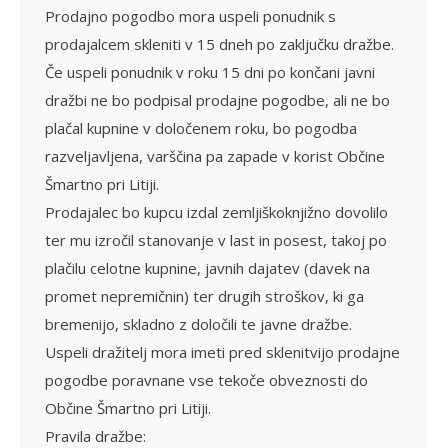
Prodajno pogodbo mora uspeli po­nudnik s
prodajalcem skleniti v 15 dneh po zaključku dražbe.
Če uspeli ponudnik v roku 15 dni po končani javni
dražbi ne bo podpisal prodaj­ne pogodbe, ali ne bo
plačal kupnine v do­ločenem roku, bo pogodba
razveljavljena, varščina pa zapade v korist Občine
Šmartno pri Litiji.
Prodajalec bo kupcu izdal zemljiškoknjižno dovolilo
ter mu izročil stanovanje v last in posest, takoj po
plačilu celotne kupnine, javnih dajatev (davek na
promet nepremičnin) ter drugih stroškov, ki ga
bremenijo, skladno z določili te javne dražbe.
Uspeli dražitelj mora imeti pred sklenitvijo prodajne
pogodbe poravnane vse tekoče obveznosti do
Občine Šmartno pri Litiji.
Pravila dražbe: