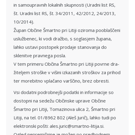
in samoupravnih lokalnih skupnosti (Uradni list RS,
št. Uradni list RS, št. 34/2011, 42/2012, 24/2013,
10/2014).
Župan Občine Šmartno pri Litiji oziroma poo­blaščeni
uslužbenec, ki vodi dražbo, s so­glasjem župana,
lahko ustavi postopek prodaje stanovanja do
sklenitve pravnega posla.
V tem primeru Občina Šmartno pri Litiji povrne dra­
žiteljem stroške v višini izkazanih stroškov za prihod
ter mo­rebitno vplačano varščino, brez obresti.
Vsi dodatni podrobnejši podatki in informacije so
dostopni na sedežu Občinske uprave Občine
Šmartno pri Litiji, Tomazinova ulica 2, Šmartno pri
Litiji, na tel. 01/8962 802 (Aleš Jurič), lahko tudi po
elektronski pošti: ales.juric@smartno-litija.si.
Ogled nepremičnine je možen po predhodnem