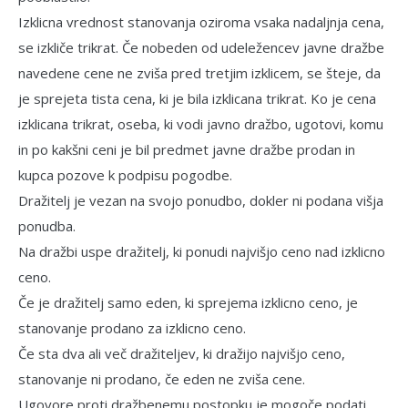
Izklicna vrednost stanovanja oziroma vsaka nadaljnja cena,
se izkliče trikrat. Če nobeden od udeležencev javne dražbe
na­vedene cene ne zviša pred tretjim izklicem, se šteje, da
je sprejeta tista cena, ki je bila izklicana trikrat. Ko je cena
izklicana trikrat, oseba, ki vodi javno dražbo, ugotovi, komu
in po kakšni ceni je bil predmet javne dražbe prodan in
kupca pozove k podpisu pogodbe.
Dražitelj je vezan na svojo ponudbo, dokler ni podana višja
ponudba.
Na dražbi uspe dražitelj, ki ponudi najvišjo ceno nad izklicno
ceno.
Če je dražitelj samo eden, ki sprejema izklicno ceno, je
stanovanje prodano za iz­klicno ceno.
Če sta dva ali več dražiteljev, ki draži­jo najvišjo ceno,
stanovanje ni prodano, če eden ne zviša cene.
Ugovore proti dražbenemu postopku je mogoče podati