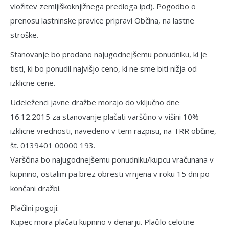
vložitev zemljiškoknjižnega predloga ipd). Pogodbo o
prenosu lastninske pravice pripravi Občina, na lastne
stroške.
Stanovanje bo prodano najugodnej­šemu ponudniku, ki je
tisti, ki bo ponudil najvišjo ceno, ki ne sme biti nižja od
izklicne cene.
Udeleženci javne dražbe morajo do vključno dne
16.12.2015 za stanovanje plačati varščino v višini 10%
izklicne vrednosti, navedeno v tem razpisu, na TRR občine,
št. 0139401 00000 193.
Varščina bo najugodnejšemu ponu­dniku/kupcu vračunana v
kupnino, ostalim pa brez obresti vrnjena v roku 15 dni po
kon­čani dražbi.
Plačilni pogoji:
Kupec mora plačati kupnino v denarju. Plačilo celotne