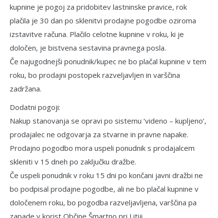
kupnine je pogoj za prido­bitev lastninske pravice, rok
plačila je 30 dan po sklenitvi prodajne pogodbe oziroma
izstavitve računa. Plačilo celotne kupnine v roku, ki je
določen, je bistvena sestavina pravnega posla.
Če najugodnejši ponudnik/kupec ne bo plačal kupnine v tem
roku, bo prodajni po­stopek razveljavljen in varščina
zadržana.
Dodatni pogoji:
Nakup stanovanja se opravi po siste­mu ‘videno – kupljeno’,
prodajalec ne odgo­varja za stvarne in pravne napake.
Prodajno pogodbo mora uspeli po­nudnik s prodajalcem
skleniti v 15 dneh po zaključku dražbe.
Če uspeli ponudnik v roku 15 dni po končani javni dražbi ne
bo podpisal prodaj­ne pogodbe, ali ne bo plačal kupnine v
do­ločenem roku, bo pogodba razveljavljena, varščina pa
zapade v korist Občine Šmartno pri Litiji.