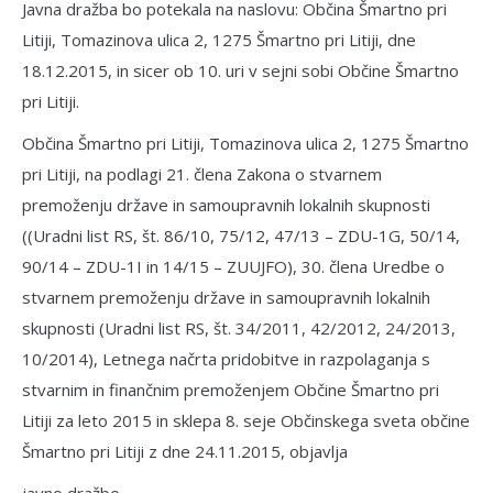
Javna dražba bo potekala na naslovu: Občina Šmartno pri
Litiji, Tomazinova ulica 2, 1275 Šmartno pri Litiji, dne
18.12.2015, in sicer ob 10. uri v sejni sobi Občine Šmartno
pri Litiji.
Občina Šmartno pri Litiji, Tomazinova ulica 2, 1275 Šmartno
pri Litiji, na podlagi 21. člena Zakona o stvarnem
premoženju države in samoupravnih lokalnih skupnosti
((Uradni list RS, št. 86/10, 75/12, 47/13 – ZDU-1G, 50/14,
90/14 – ZDU-1I in 14/15 – ZUUJFO), 30. člena Uredbe o
stvarnem premoženju države in samoupravnih lokalnih
skupnosti (Uradni list RS, št. 34/2011, 42/2012, 24/2013,
10/2014), Letnega načrta pridobitve in razpolaganja s
stvarnim in finančnim premože­njem Občine Šmartno pri
Litiji za leto 2015 in sklepa 8. seje Občinskega sveta občine
Šmartno pri Litiji z dne 24.11.2015, objavlja
javno dražbo