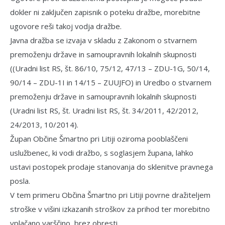
dokler ni zaključen zapisnik o poteku dražbe, morebitne
ugovore reši takoj vodja dražbe.
Javna dražba se izvaja v skladu z Zakonom o stvarnem
premoženju države in samoupravnih lokalnih skupnosti
((Uradni list RS, št. 86/10, 75/12, 47/13 – ZDU-1G, 50/14,
90/14 – ZDU-1I in 14/15 – ZUUJFO) in Uredbo o stvarnem
premoženju države in samoupravnih lokalnih skupnosti
(Uradni list RS, št. Uradni list RS, št. 34/2011, 42/2012,
24/2013, 10/2014).
Župan Občine Šmartno pri Litiji oziroma poo­blaščeni
uslužbenec, ki vodi dražbo, s so­glasjem župana, lahko
ustavi postopek prodaje stanovanja do sklenitve pravnega
posla.
V tem primeru Občina Šmartno pri Litiji povrne dra­žiteljem
stroške v višini izkazanih stroškov za prihod ter mo­rebitno
vplačano varščino, brez obresti.