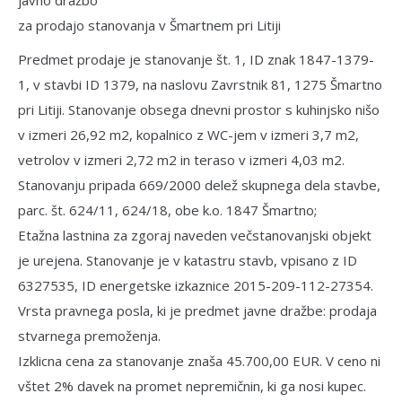
za prodajo stanovanja v Šmartnem pri Litiji
Predmet prodaje je stanovanje št. 1, ID znak 1847-1379-
1, v stavbi ID 1379, na naslovu Zavrstnik 81, 1275 Šmartno
pri Litiji. Stanovanje obsega dnevni prostor s kuhinjsko nišo
v izmeri 26,92 m2, kopalnico z WC-jem v izmeri 3,7 m2,
vetrolov v izmeri 2,72 m2 in teraso v izmeri 4,03 m2.
Stanovanju pripada 669/2000 delež skupnega dela stavbe,
parc. št. 624/11, 624/18, obe k.o. 1847 Šmartno;
Etažna lastnina za zgoraj naveden večsta­novanjski objekt
je urejena. Stanovanje je v katastru stavb, vpisano z ID
6327535, ID energetske izkaznice 2015-209-112-27354.
Vrsta pravnega posla, ki je predmet javne dražbe: prodaja
stvarnega premože­nja.
Izklicna cena za stanovanje znaša 45.700,00 EUR. V ceno ni
vštet 2% davek na promet nepremičnin, ki ga nosi kupec.