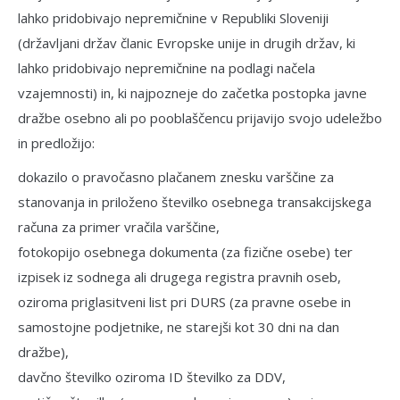
lahko pridobivajo ne­premičnine v Republiki Sloveniji
(državljani držav članic Evropske unije in drugih držav, ki
lahko pridobivajo nepremičnine na podla­gi načela
vzajemnosti) in, ki najpozneje do začetka postopka javne
dražbe osebno ali po pooblaščencu prijavijo svojo udeležbo
in predložijo:
dokazilo o pravočasno plačanem zne­sku varščine za
stanovanja in priloženo šte­vilko osebnega transakcijskega
računa za primer vračila varščine,
fotokopijo osebnega dokumenta (za fizične osebe) ter
izpisek iz sodnega ali dru­gega registra pravnih oseb,
oziroma prigla­sitveni list pri DURS (za pravne osebe in
samostojne podjetnike, ne starejši kot 30 dni na dan
dražbe),
davčno številko oziroma ID številko za DDV,