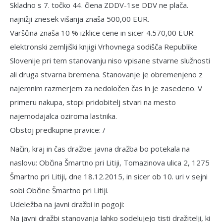
Skladno s 7. točko 44. člena ZDDV-1se DDV ne plača.
najnižji znesek višanja znaša 500,00 EUR.
Varščina znaša 10 % izklice cene in sicer 4.570,00 EUR.
elektronski zemljiški knjigi Vrhovne­ga sodišča Republike
Slovenije pri tem stanovanju niso vpisane stvarne služnosti
ali druga stvarna bremena. Stanovanje je obremenjeno z
najemnim razmerjem za nedoločen čas in je zasedeno. V
primeru nakupa, stopi pridobitelj stvari na mesto
najemodajalca oziroma lastnika.
Obstoj predkupne pravice: /
Način, kraj in čas dražbe: javna draž­ba bo potekala na
naslovu: Občina Šmartno pri Litiji, Tomazinova ulica 2, 1275
Šmartno pri Litiji, dne 18.12.2015, in sicer ob 10. uri v sejni
sobi Občine Šmartno pri Litiji.
Udeležba na javni dražbi in pogoji:
Na javni dražbi stanovanja lahko sode­lujejo tisti dražitelji, ki