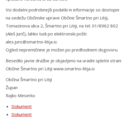
Vsi dodatni podrobnejši podatki in informacije so dostopni
na sedežu Občinske uprave Občine Šmartno pri Litiji,
Tomazinova ulica 2, Šmartno pri Litiji, na tel. 01/8962 802
(Aleš Jurič), lahko tudi po elektronski pošti:
ales.juric@smartno-litija.si.
Ogled nepremičnine je možen po predhodnem dogo­voru.
Besedilo javne dražbe je objavljeno na uradni spletni strani
Občine Šmartno pri Litiji www.smartno-litija.si
Občina Šmartno pri Litiji
Župan
Rajko Meserko
Dokument
Dokument