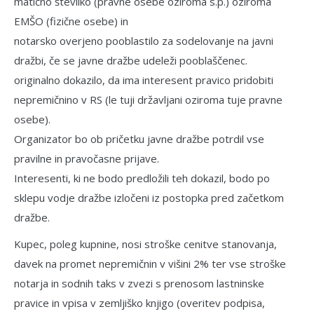
matično številko (pravne osebe oziro­ma s.p.) oziroma
EMŠO (fizične osebe) in
notarsko overjeno pooblastilo za so­delovanje na javni
dražbi, če se javne draž­be udeleži pooblaščenec.
originalno dokazilo, da ima interesent pravico pridobiti
nepremičnino v RS (le tuji državljani oziroma tuje pravne
osebe).
Organizator bo ob pričetku javne dražbe potrdil vse
pravilne in pravočasne prijave.
Interesenti, ki ne bodo predložili teh do­kazil, bodo po
sklepu vodje dražbe izločeni iz postopka pred začetkom
dražbe.
Kupec, poleg kupnine, nosi stroške cenitve stanovanja,
davek na promet nepremičnin v višini 2% ter vse stroške
notarja in sodnih taks v zvezi s prenosom lastninske
pravice in vpisa v zemljiško knjigo (overitev podpisa,