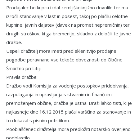
Prodajalec bo kupcu izdal zemljiškoknjižno dovolilo ter mu
izročil stanovanje v last in posest, takoj po plačilu celotne
kupnine, javnih dajatev (davek na promet nepremičnin) ter
drugih stroškov, ki ga bremenijo, skladno z določili te javne
dražbe.
Uspeli dražitelj mora imeti pred sklenitvijo prodajne
pogodbe poravnane vse tekoče obveznosti do Občine
Šmartno pri Litiji.
Pravila dražbe:
Dražbo vodi Komisija za vodenje postopkov pridobivanja,
razpolaganja in upravljanja s stvarnim in finančnim
premoženjem občine, dražba je ustna. Draži lahko tisti, ki je
najkasneje dne 16.12.2015 plačal varščino za stanovanje in
to dokazal s pisnim potrdilom.
Pooblaščenec dražitelja mora predlo­žiti notarsko overjeno
pooblastilo.