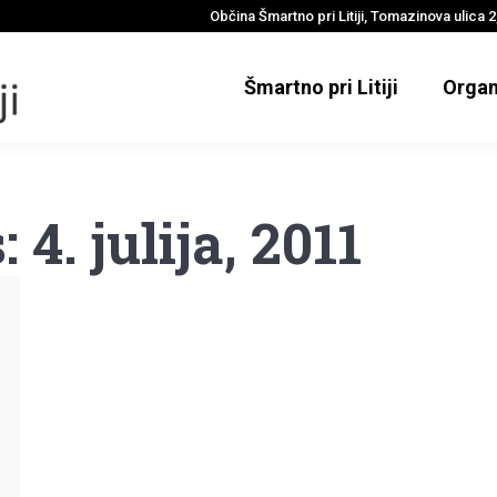
Občina Šmartno pri Litiji, Tomazinova ulica 2,
Šmartno pri Litiji
Organ
s:
4. julija, 2011