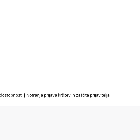
 dostopnosti
|
Notranja prijava kršitev in zaščita prijavitelja