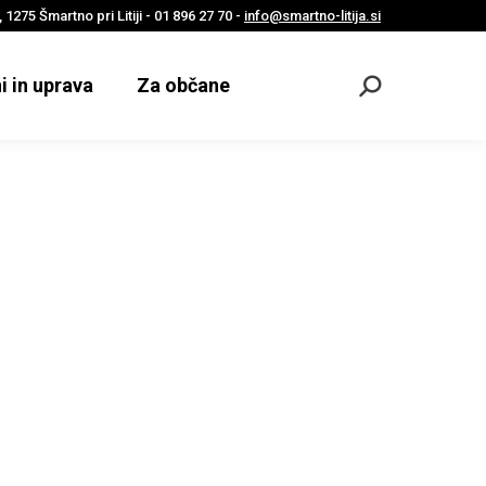
 1275 Šmartno pri Litiji - 01 896 27 70 -
info@smartno-litija.si
i in uprava
Za občane
Odpri
iskalnik