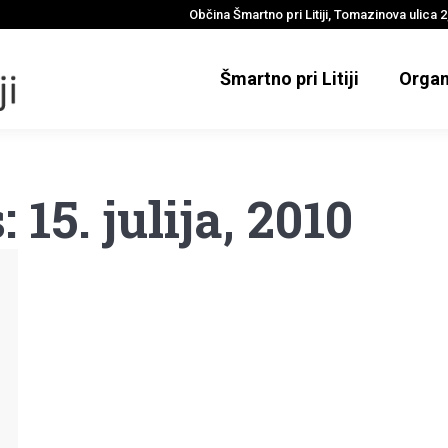
Občina Šmartno pri Litiji, Tomazinova ulica 2,
Šmartno pri Litiji
Organ
s:
15. julija, 2010