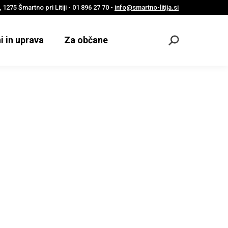
 1275 Šmartno pri Litiji - 01 896 27 70 -
info@smartno-litija.si
i in uprava
Za občane
Odpri
iskalnik