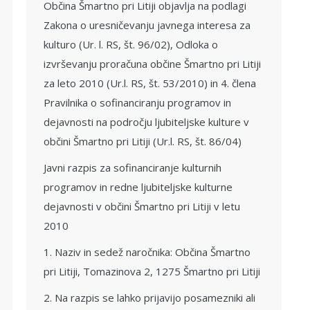
Občina Šmartno pri Litiji objavlja na podlagi
Zakona o uresničevanju javnega interesa za
kulturo (Ur. l. RS, št. 96/02), Odloka o
izvrševanju proračuna občine Šmartno pri Litiji
za leto 2010 (Ur.l. RS, št. 53/2010) in 4. člena
Pravilnika o sofinanciranju programov in
dejavnosti na področju ljubiteljske kulture v
občini Šmartno pri Litiji (Ur.l. RS, št. 86/04)
Javni razpis za sofinanciranje kulturnih
programov in redne ljubiteljske kulturne
dejavnosti v občini Šmartno pri Litiji v letu
2010
1. Naziv in sedež naročnika: Občina Šmartno
pri Litiji, Tomazinova 2, 1275 Šmartno pri Litiji
2. Na razpis se lahko prijavijo posamezniki ali