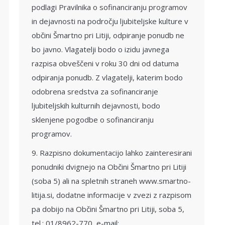
podlagi Pravilnika o sofinanciranju programov
in dejavnosti na področju ljubiteljske kulture v
občini Šmartno pri Litiji, odpiranje ponudb ne
bo javno. Vlagatelji bodo o izidu javnega
razpisa obveščeni v roku 30 dni od datuma
odpiranja ponudb. Z vlagatelji, katerim bodo
odobrena sredstva za sofinanciranje
ljubiteljskih kulturnih dejavnosti, bodo
sklenjene pogodbe o sofinanciranju
programov.
9. Razpisno dokumentacijo lahko zainteresirani
ponudniki dvignejo na Občini Šmartno pri Litiji
(soba 5) ali na spletnih straneh www.smartno-
litija.si, dodatne informacije v zvezi z razpisom
pa dobijo na Občini Šmartno pri Litiji, soba 5,
tel.: 01/8962-770, e-mail: