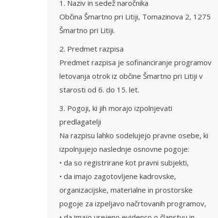
1. Naziv in sedež naročnika
Občina Šmartno pri Litiji, Tomazinova 2, 1275
Šmartno pri Litiji.
2. Predmet razpisa
Predmet razpisa je sofinanciranje programov
letovanja otrok iz občine Šmartno pri Litiji v
starosti od 6. do 15. let.
3. Pogoji, ki jih morajo izpolnjevati
predlagatelji
Na razpisu lahko sodelujejo pravne osebe, ki
izpolnjujejo naslednje osnovne pogoje:
• da so registrirane kot pravni subjekti,
• da imajo zagotovljene kadrovske,
organizacijske, materialne in prostorske
pogoje za izpeljavo načrtovanih programov,
• da imajo urejeno evidenco o članstvu in