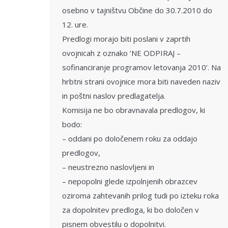
osebno v tajništvu Občine do 30.7.2010 do
12. ure.
Predlogi morajo biti poslani v zaprtih
ovojnicah z oznako ‘NE ODPIRAJ –
sofinanciranje programov letovanja 2010’. Na
hrbtni strani ovojnice mora biti naveden naziv
in poštni naslov predlagatelja.
Komisija ne bo obravnavala predlogov, ki
bodo:
– oddani po določenem roku za oddajo
predlogov,
– neustrezno naslovljeni in
– nepopolni glede izpolnjenih obrazcev
oziroma zahtevanih prilog tudi po izteku roka
za dopolnitev predloga, ki bo določen v
pisnem obvestilu o dopolnitvi.