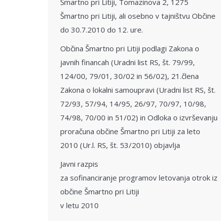
Šmartno pri Litiji, Tomazinova 2, 1275
Šmartno pri Litiji, ali osebno v tajništvu Občine
do 30.7.2010 do 12. ure.
Občina Šmartno pri Litiji podlagi Zakona o
javnih financah (Uradni list RS, št. 79/99,
124/00, 79/01, 30/02 in 56/02), 21.člena
Zakona o lokalni samoupravi (Uradni list RS, št.
72/93, 57/94, 14/95, 26/97, 70/97, 10/98,
74/98, 70/00 in 51/02) in Odloka o izvrševanju
proračuna občine Šmartno pri Litiji za leto
2010 (Ur.l. RS, št. 53/2010) objavlja
Javni razpis
za sofinanciranje programov letovanja otrok iz
občine Šmartno pri Litiji
v letu 2010