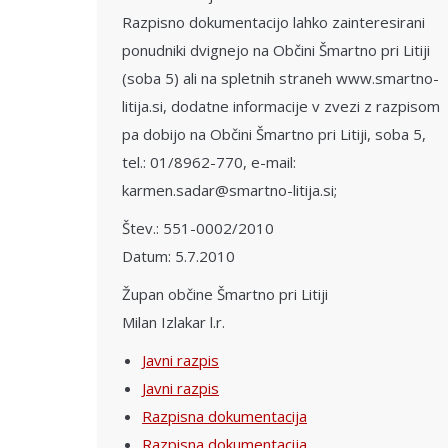
Razpisno dokumentacijo lahko zainteresirani
ponudniki dvignejo na Občini Šmartno pri Litiji
(soba 5) ali na spletnih straneh www.smartno-
litija.si, dodatne informacije v zvezi z razpisom
pa dobijo na Občini Šmartno pri Litiji, soba 5,
tel.: 01/8962-770, e-mail:
karmen.sadar@smartno-litija.si;
Štev.: 551-0002/2010
Datum: 5.7.2010
Župan občine Šmartno pri Litiji
Milan Izlakar l.r.
Javni razpis
Javni razpis
Razpisna dokumentacija
Razpisna dokumentacija