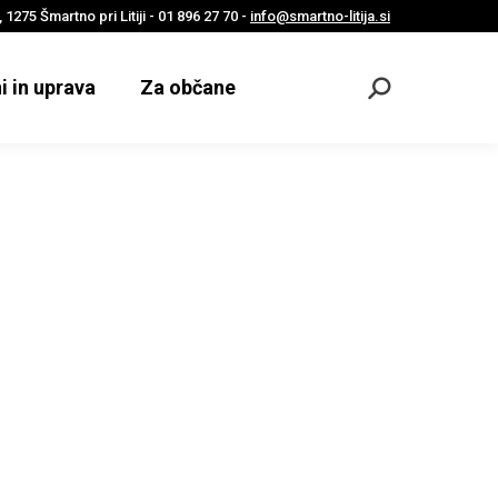
 1275 Šmartno pri Litiji - 01 896 27 70 -
info@smartno-litija.si
i in uprava
Za občane
Odpri
iskalnik