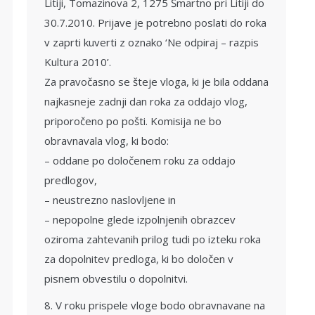
Litiji, Tomazinova 2, 1275 Šmartno pri Litiji do
30.7.2010. Prijave je potrebno poslati do roka
v zaprti kuverti z oznako ‘Ne odpiraj – razpis
Kultura 2010’.
Za pravočasno se šteje vloga, ki je bila oddana
najkasneje zadnji dan roka za oddajo vlog,
priporočeno po pošti. Komisija ne bo
obravnavala vlog, ki bodo:
– oddane po določenem roku za oddajo
predlogov,
– neustrezno naslovljene in
– nepopolne glede izpolnjenih obrazcev
oziroma zahtevanih prilog tudi po izteku roka
za dopolnitev predloga, ki bo določen v
pisnem obvestilu o dopolnitvi.
8. V roku prispele vloge bodo obravnavane na