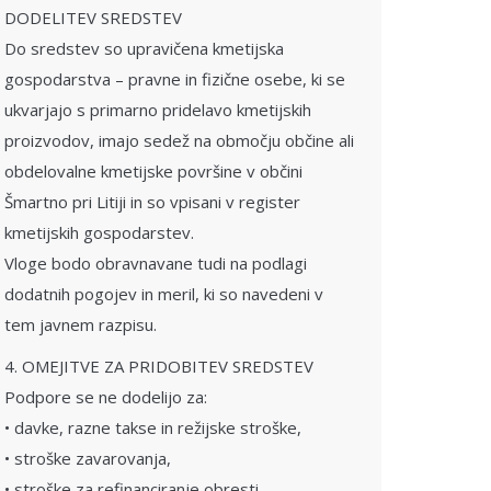
DODELITEV SREDSTEV
Do sredstev so upravičena kmetijska
gospodarstva – pravne in fizične osebe, ki se
ukvarjajo s primarno pridelavo kmetijskih
proizvodov, imajo sedež na območju občine ali
obdelovalne kmetijske površine v občini
Šmartno pri Litiji in so vpisani v register
kmetijskih gospodarstev.
Vloge bodo obravnavane tudi na podlagi
dodatnih pogojev in meril, ki so navedeni v
tem javnem razpisu.
4. OMEJITVE ZA PRIDOBITEV SREDSTEV
Podpore se ne dodelijo za:
• davke, razne takse in režijske stroške,
• stroške zavarovanja,
• stroške za refinanciranje obresti,