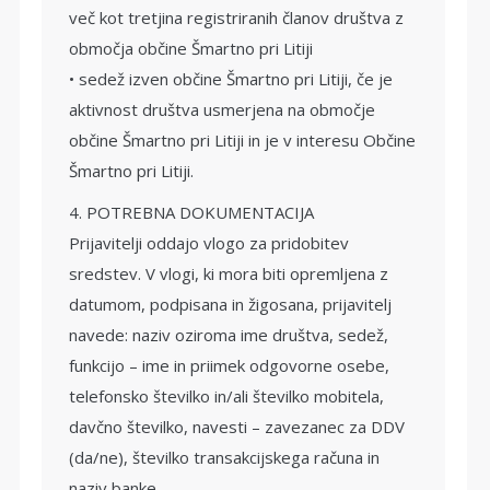
več kot tretjina registriranih članov društva z
območja občine Šmartno pri Litiji
• sedež izven občine Šmartno pri Litiji, če je
aktivnost društva usmerjena na območje
občine Šmartno pri Litiji in je v interesu Občine
Šmartno pri Litiji.
4. POTREBNA DOKUMENTACIJA
Prijavitelji oddajo vlogo za pridobitev
sredstev. V vlogi, ki mora biti opremljena z
datumom, podpisana in žigosana, prijavitelj
navede: naziv oziroma ime društva, sedež,
funkcijo – ime in priimek odgovorne osebe,
telefonsko številko in/ali številko mobitela,
davčno številko, navesti – zavezanec za DDV
(da/ne), številko transakcijskega računa in
naziv banke.