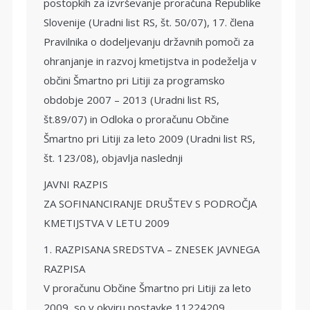
postopkih za izvrševanje proračuna Republike
Slovenije (Uradni list RS, št. 50/07), 17. člena
Pravilnika o dodeljevanju državnih pomoči za
ohranjanje in razvoj kmetijstva in podeželja v
občini Šmartno pri Litiji za programsko
obdobje 2007 – 2013 (Uradni list RS,
št.89/07) in Odloka o proračunu Občine
Šmartno pri Litiji za leto 2009 (Uradni list RS,
št. 123/08), objavlja naslednji
JAVNI RAZPIS
ZA SOFINANCIRANJE DRUŠTEV S PODROČJA
KMETIJSTVA V LETU 2009
1. RAZPISANA SREDSTVA – ZNESEK JAVNEGA
RAZPISA
V proračunu Občine Šmartno pri Litiji za leto
2009, so v okviru postavke 11224209