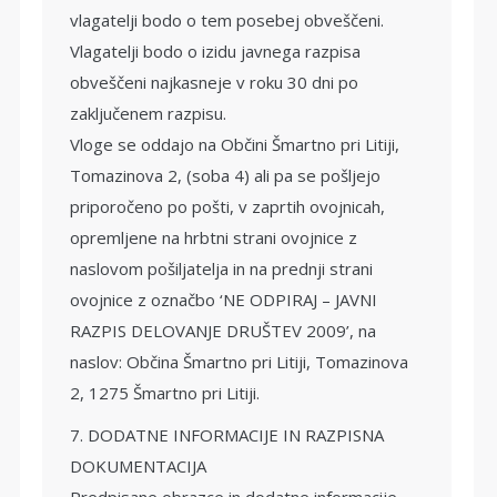
vlagatelji bodo o tem posebej obveščeni.
Vlagatelji bodo o izidu javnega razpisa
obveščeni najkasneje v roku 30 dni po
zaključenem razpisu.
Vloge se oddajo na Občini Šmartno pri Litiji,
Tomazinova 2, (soba 4) ali pa se pošljejo
priporočeno po pošti, v zaprtih ovojnicah,
opremljene na hrbtni strani ovojnice z
naslovom pošiljatelja in na prednji strani
ovojnice z označbo ‘NE ODPIRAJ – JAVNI
RAZPIS DELOVANJE DRUŠTEV 2009’, na
naslov: Občina Šmartno pri Litiji, Tomazinova
2, 1275 Šmartno pri Litiji.
7. DODATNE INFORMACIJE IN RAZPISNA
DOKUMENTACIJA