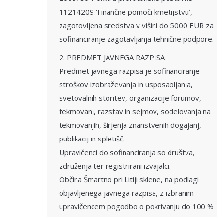
11214209 ‘Finančne pomoči kmetijstvu’,
zagotovljena sredstva v višini do 5000 EUR za
sofinanciranje zagotavljanja tehnične podpore.
2. PREDMET JAVNEGA RAZPISA
Predmet javnega razpisa je sofinanciranje
stroškov izobraževanja in usposabljanja,
svetovalnih storitev, organizacije forumov,
tekmovanj, razstav in sejmov, sodelovanja na
tekmovanjih, širjenja znanstvenih dogajanj,
publikacij in spletišč.
Upravičenci do sofinanciranja so društva,
združenja ter registrirani izvajalci.
Občina Šmartno pri Litiji sklene, na podlagi
objavljenega javnega razpisa, z izbranim
upravičencem pogodbo o pokrivanju do 100 %