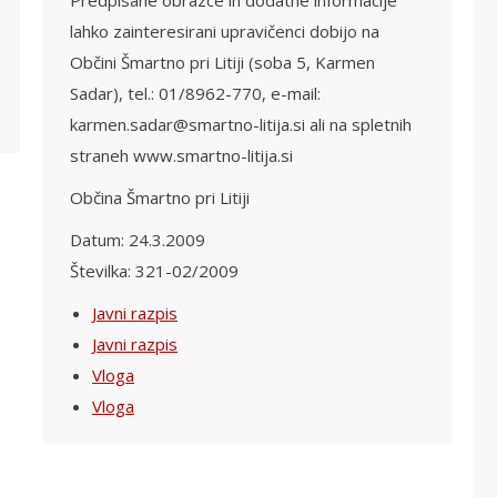
Predpisane obrazce in dodatne informacije
lahko zainteresirani upravičenci dobijo na
Občini Šmartno pri Litiji (soba 5, Karmen
Sadar), tel.: 01/8962-770, e-mail:
karmen.sadar@smartno-litija.si ali na spletnih
straneh www.smartno-litija.si
Občina Šmartno pri Litiji
Datum: 24.3.2009
Številka: 321-02/2009
Javni razpis
Javni razpis
Vloga
Vloga