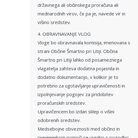
državnega ali občinskega proračuna ali
mednarodnih virov, če pa je, navede vir in
višino sredstev.
4. OBRAVNAVANJE VLOG
Vloge bo obravnavala komisija, imenovana s
strani Občine Šmartno pri Litiji. Občina
Šmartno pri Litiji lahko od posameznega
vlagatelja zahteva dodatna pojasnila in
dodatno dokumentacijo, v kolikor je to
potrebno za ugotavljanje upravičenosti in
izpolnjevanje pogojev za pridobitev
proračunskih sredstev.
Upravičencem bo izdan sklep o višini
odobrenih sredstev.
Medsebojne obveznosti med občino in
prejemnikom pomoči se uredijo s pogodbo.