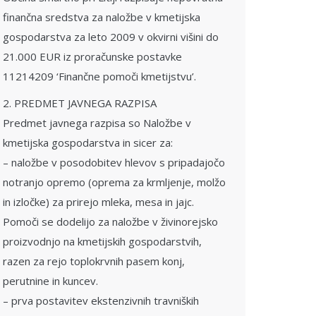
finančna sredstva za naložbe v kmetijska
gospodarstva za leto 2009 v okvirni višini do
21.000 EUR iz proračunske postavke
11214209 ‘Finančne pomoči kmetijstvu’.
2. PREDMET JAVNEGA RAZPISA
Predmet javnega razpisa so Naložbe v
kmetijska gospodarstva in sicer za:
– naložbe v posodobitev hlevov s pripadajočo
notranjo opremo (oprema za krmljenje, molžo
in izločke) za prirejo mleka, mesa in jajc.
Pomoči se dodelijo za naložbe v živinorejsko
proizvodnjo na kmetijskih gospodarstvih,
razen za rejo toplokrvnih pasem konj,
perutnine in kuncev.
– prva postavitev ekstenzivnih travniških