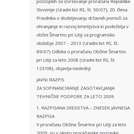
postopkih za izvrševanje proračuna Republike
Slovenije (Uradni list RS, št. 50/07), 20. člena
Pravilnika o dodeljevanju državnih pomoči za
ohranjanje in razvoj kmetijstva in podeželja v
občini Šmartno pri Litiji za programsko
obdobje 2007 – 2013 (Uradni list RS, št.
89/07) Odloka o proračunu Občine Šmartno
pri Litiji za leto 2008 (Uradni list RS, št.
123/08), objavlja naslednji
JAVNI RAZPIS
ZA SOFINANCIRANJE ZAGOTAVLJANJA
TEHNIČNE PODPORE ZA LETO 2009
1. RAZPISANA SREDSTVA – ZNESEK JAVNEGA
RAZPISA
V proračunu Občine Šmartno pri Litiji za leto
2009, so v okviru proračunske postavke