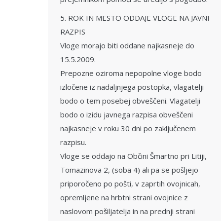
5. ROK IN MESTO ODDAJE VLOGE NA JAVNI
RAZPIS
Vloge morajo biti oddane najkasneje do
15.5.2009.
Prepozne oziroma nepopolne vloge bodo
izločene iz nadaljnjega postopka, vlagatelji
bodo o tem posebej obveščeni. Vlagatelji
bodo o izidu javnega razpisa obveščeni
najkasneje v roku 30 dni po zaključenem
razpisu.
Vloge se oddajo na Občini Šmartno pri Litiji,
Tomazinova 2, (soba 4) ali pa se pošljejo
priporočeno po pošti, v zaprtih ovojnicah,
opremljene na hrbtni strani ovojnice z
naslovom pošiljatelja in na prednji strani