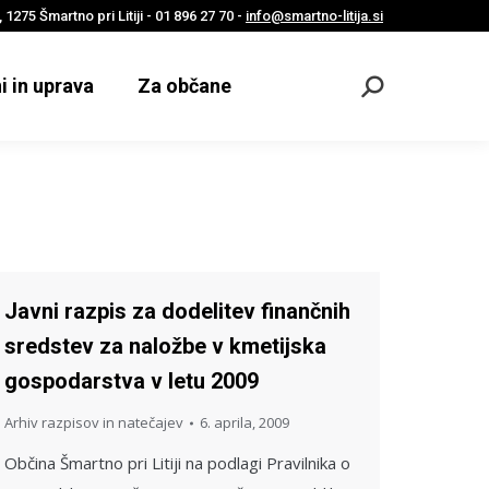
 1275 Šmartno pri Litiji - 01 896 27 70 -
info@smartno-litija.si
i in uprava
Za občane
Odpri
iskalnik
Javni razpis za dodelitev finančnih
sredstev za naložbe v kmetijska
gospodarstva v letu 2009
Arhiv razpisov in natečajev
6. aprila, 2009
Občina Šmartno pri Litiji na podlagi Pravilnika o