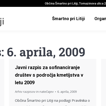
Občina Šmartno pri Litiji, Tomazinova ulica 2,
Šmartno pri Litiji
Organ
s:
6. aprila, 2009
Javni razpis za sofinanciranje
društev s področja kmetijstva v
letu 2009
Arhiv razpisov in natečajev
6. aprila, 2009
Občina Šmartno pri Litiji na podlagi Pravilnika o