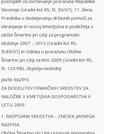
postopkih za izvrševanje proračuna Republike
Slovenije (Uradni list RS, št. 50/07), 11. člena
Pravilnika o dodeljevanju državnih pomoči za
ohranjanje in razvoj kmetijstva in podeželja v
občini Šmartno pri Litiji za programsko
obdobje 2007 – 2013 (Uradni list RS,
št.89/07) in Odloka o proračunu Občine
Šmartno pri Litiji za leto 2009 (Uradni list RS,
št. 123/08), objavlja naslednji
JAVNI RAZPIS
ZA DODELITEV FINANČNIH SREDSTEV ZA
NALOŽBE V KMETIJSKA GOSPODARSTVA V
LETU 2009
1. RAZPISANA SREDSTVA – ZNESEK JAVNEGA
RAZPISA
Občina Šmartno pri Litiji razpisuje nepovratna