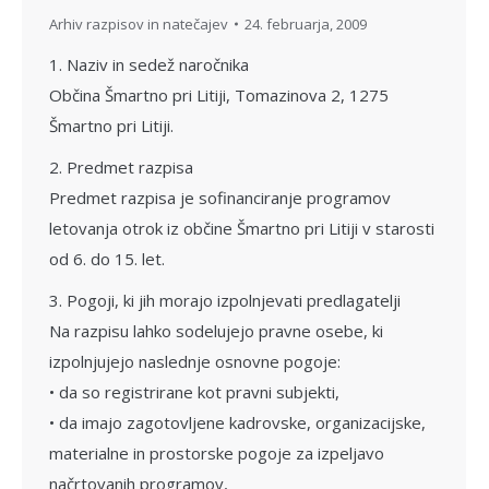
Arhiv razpisov in natečajev
24. februarja, 2009
1. Naziv in sedež naročnika
Občina Šmartno pri Litiji, Tomazinova 2, 1275
Šmartno pri Litiji.
2. Predmet razpisa
Predmet razpisa je sofinanciranje programov
letovanja otrok iz občine Šmartno pri Litiji v starosti
od 6. do 15. let.
3. Pogoji, ki jih morajo izpolnjevati predlagatelji
Na razpisu lahko sodelujejo pravne osebe, ki
izpolnjujejo naslednje osnovne pogoje:
• da so registrirane kot pravni subjekti,
• da imajo zagotovljene kadrovske, organizacijske,
materialne in prostorske pogoje za izpeljavo
načrtovanih programov,