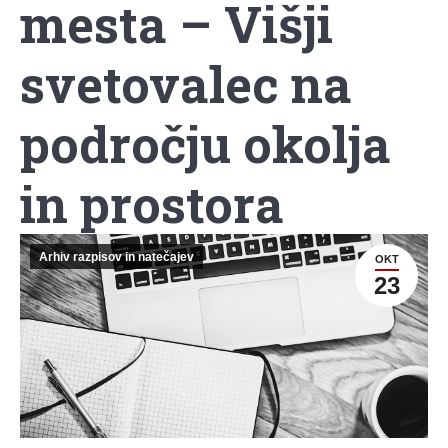
mesta – Višji
svetovalec na
področju okolja
in prostora
Arhiv razpisov in natečajev
OKT
23