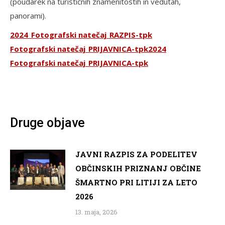
(poudarek na turističnih znamenitostih in vedutah,
panorami).
2024_Fotografski natečaj_RAZPIS-tpk
Fotografski natečaj_PRIJAVNICA-tpk
2024
Fotografski natečaj_PRIJAVNICA-tpk
Druge objave
JAVNI RAZPIS ZA PODELITEV
OBČINSKIH PRIZNANJ OBČINE
ŠMARTNO PRI LITIJI ZA LETO
2026
13. maja, 2026