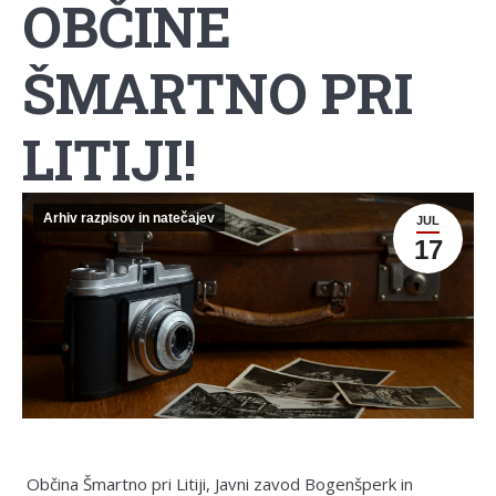
OBČINE
ŠMARTNO PRI
LITIJI!
Arhiv razpisov in natečajev
JUL
17
Občina Šmartno pri Litiji, Javni zavod Bogenšperk in