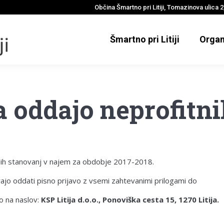
Občina Šmartno pri Litiji, Tomazinova ulica 2,
Šmartno pri Litiji
Organ
a oddajo neprofitn
nih stanovanj v najem za obdobje 2017-2018.
jo oddati pisno prijavo z vsemi zahtevanimi prilogami do
o na naslov:
KSP Litija d.o.o., Ponoviška cesta 15, 1270 Litija.