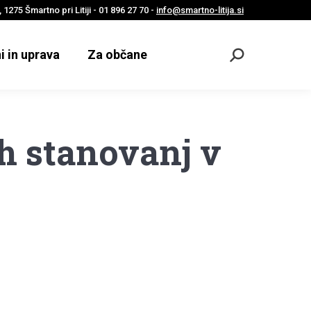
 1275 Šmartno pri Litiji - 01 896 27 70 -
info@smartno-litija.si
i in uprava
Za občane
Odpri
iskalnik
ih stanovanj v