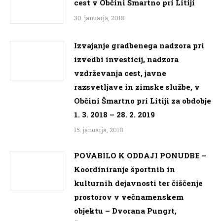
cest v Občini Šmartno pri Litiji
30. januarja, 2018
Izvajanje gradbenega nadzora pri
izvedbi investicij, nadzora
vzdrževanja cest, javne
razsvetljave in zimske službe, v
Občini Šmartno pri Litiji za obdobje
1. 3. 2018 – 28. 2. 2019
15. januarja, 2018
POVABILO K ODDAJI PONUDBE –
Koordiniranje športnih in
kulturnih dejavnosti ter čiščenje
prostorov v večnamenskem
objektu – Dvorana Pungrt,