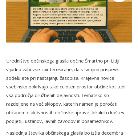
Uredništvo občinskega glasila občine Šmartno pri Litiji
vljudno vabi vse zainteresirane, da s svojimi prispevki
sodelujete pri nastajanju časopisa. Krajevne novice
vsebinsko pokrivajo tako celoten prostor občine kot tudi
vsa področja družbenih dejavnosti. Tematsko so
razdeljene na več sklopov, katerih namen je poročati
občanom o aktivnostih občinske uprave, lokalnih društev,
podjetij, ustanov, javnih zavodov in posameznikov.
Naslednja številka občinskega glasila bo izšla decembra