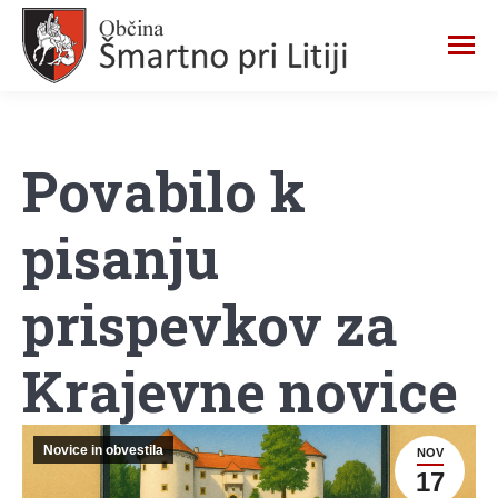
Povabilo k
pisanju
prispevkov za
Krajevne novice
Novice in obvestila
NOV
17