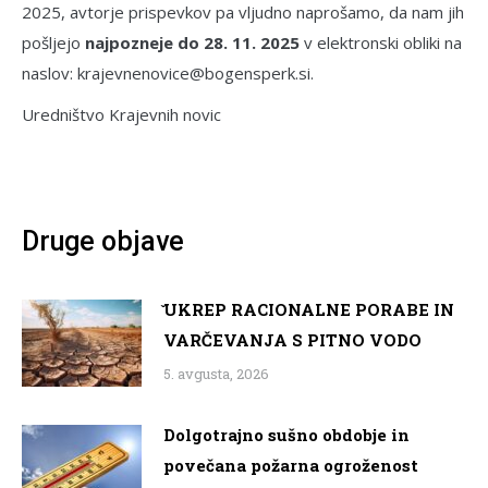
2025, avtorje prispevkov pa vljudno naprošamo, da nam jih
pošljejo
najpozneje do 28. 11. 2025
v elektronski obliki na
naslov: krajevnenovice@bogensperk.si.
Uredništvo Krajevnih novic
Druge objave
̌UKREP RACIONALNE PORABE IN
VARČEVANJA S PITNO VODO
5. avgusta, 2026
Dolgotrajno sušno obdobje in
povečana požarna ogroženost