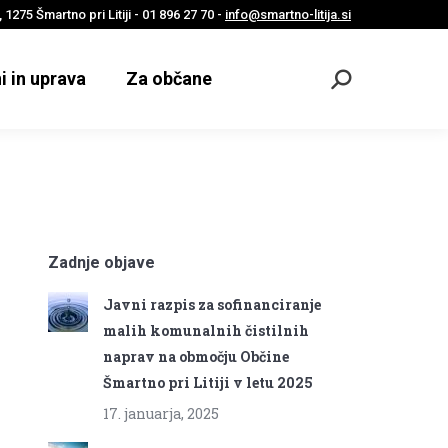
 1275 Šmartno pri Litiji - 01 896 27 70 -
info@smartno-litija.si
i in uprava
Za občane
Odpri
iskalnik
Zadnje objave
Javni razpis za sofinanciranje
malih komunalnih čistilnih
naprav na območju Občine
Šmartno pri Litiji v letu 2025
17. januarja, 2025