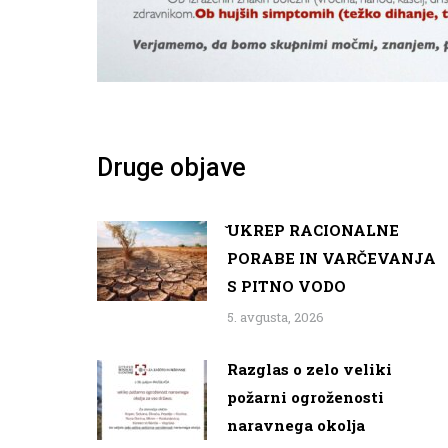
Druge objave
̌UKREP RACIONALNE
PORABE IN VARČEVANJA
S PITNO VODO
5. avgusta, 2026
Razglas o zelo veliki
požarni ogroženosti
naravnega okolja