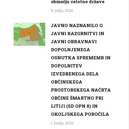
območju celotne države
8. julija, 2026
JAVNO NAZNANILO O
JAVNI RAZGRNITVI IN
JAVNI OBRAVNAVI
DOPOLNJENEGA
OSNUTKA SPREMEMB IN
DOPOLNITEV
IZVEDBENEGA DELA
OBČINSKEGA
PROSTORSKEGA NAČRTA
OBČINE ŠMARTNO PRI
LITIJI (SD OPN 8) IN
OKOLJSKEGA POROČILA
1. junija, 2026