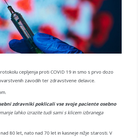
rotokolu cepljenja proti COVID 19 in smo s prvo dozo
novarstvenih zavodih ter zdravstvene delavce.
om.
sebni zdravniki poklicali vse svoje paciente osebno
manje lahko izrazite tudi sami s klicem izbranega
ad 80 let, nato nad 70 let in kasneje nižje starosti. V