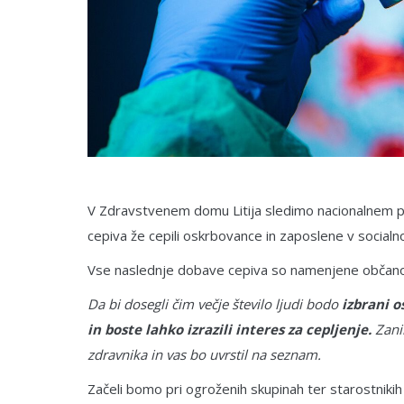
V Zdravstvenem domu Litija sledimo nacionalnem p
cepiva že cepili oskrbovance in zaposlene v social
Vse naslednje dobave cepiva so namenjene občan
Da bi dosegli čim večje število ljudi bodo
izbrani o
in boste lahko izrazili interes za cepljenje.
Zani
zdravnika in vas bo uvrstil na seznam.
Začeli bomo pri ogroženih skupinah ter starostnikih n