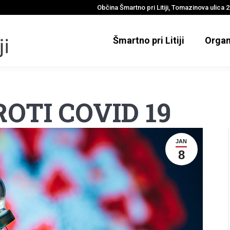
Občina Šmartno pri Litiji, Tomazinova ulica 2,
Šmartno pri Litiji
Organ
OTI COVID 19
JAN
8