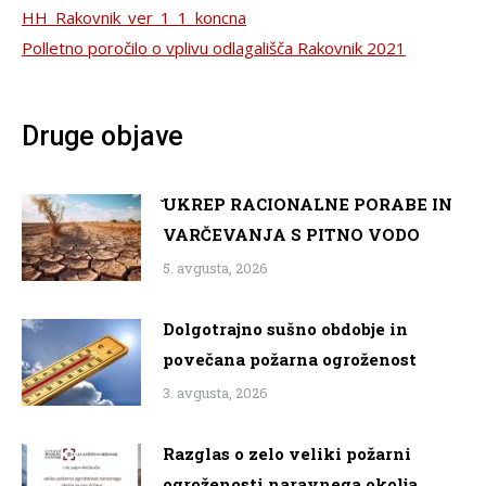
HH_Rakovnik_ver_1_1_koncna
Polletno poročilo o vplivu odlagališča Rakovnik 2021
Druge objave
̌UKREP RACIONALNE PORABE IN
VARČEVANJA S PITNO VODO
5. avgusta, 2026
Dolgotrajno sušno obdobje in
povečana požarna ogroženost
3. avgusta, 2026
Razglas o zelo veliki požarni
ogroženosti naravnega okolja