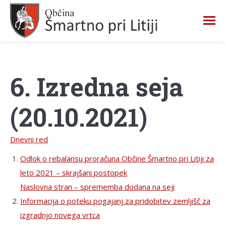
6. Izredna seja
(20.10.2021)
Dnevni red
Odlok o rebalansu proračuna Občine Šmartno pri Litiji za
leto 2021 – skrajšani postopek
Naslovna stran – sprememba dodana na seji
Informacija o poteku pogajanj za pridobitev zemljišč za
izgradnjo novega vrtca