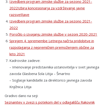
Izvedbeni program zimske službe za sezono 2021-
2022
Izbira koncesionarja za vzdrževanje javne
razsvetljave
Izvedbeni program zimske službe za sezono 2021-
2022
Poročilo o izvajanju zimske službe v sezoni 2020-2021
Sprejem 4. spremembe Letnega načrta pridobitve in
razpolaganja z nepremičnim premoženjem občine za
leto 2021
Kadrovske zadeve:
– Imenovanje predstavnika ustanovitelja v svet javnega
zavoda Glasbena šola Litija – Šmartno
– Soglasje kandidatki za direktorico javnega zavoda
Knjižnica Litija
Gradivo dano na seji:
Seznanitev v zvezi s potekom del v odlagališču Rakovnik