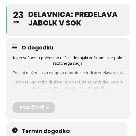
23
DELAVNICA: PREDELAVA
JABOLK V SOK
SEP
O dogodku
Kljub sušnemu poletju so naši sadovnjaki večinoma kar polni
različnega sadja.
Ena od možnosti za njegovo uporabo je tudi predelava v sok.
Zato vas Sadjarsko društvo Litija vabi, da se podučite, kako si
pripravite doma sok sami iz svojih jabolk
na delavnici s praktičnim prikazom
»
Predelava jabolk v sok«
PRIKAŽI VEČ
ki jo bosta vodila Martin Mavsar in Tatjana Kmetič Škof iz
Termin dogodka
KGZS-Zavoda Novo mesto