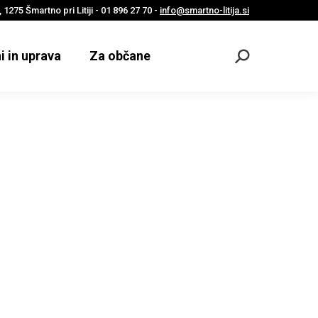
 1275 Šmartno pri Litiji - 01 896 27 70 -
info@smartno-litija.si
i in uprava
Za občane
Odpri
iskalnik