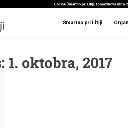
Občina Šmartno pri Litiji, Tomazinova ulica 2,
Šmartno pri Litiji
Organ
s:
1. oktobra, 2017