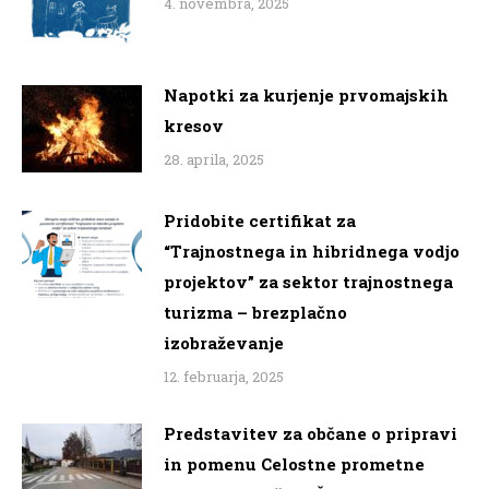
4. novembra, 2025
Napotki za kurjenje prvomajskih
kresov
28. aprila, 2025
Pridobite certifikat za
“Trajnostnega in hibridnega vodjo
projektov” za sektor trajnostnega
turizma – brezplačno
izobraževanje
12. februarja, 2025
Predstavitev za občane o pripravi
in pomenu Celostne prometne