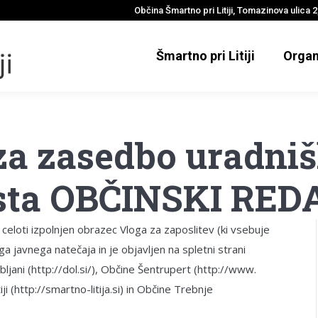
Občina Šmartno pri Litiji, Tomazinova ulica 2,
Šmartno pri Litiji
Organ
 za zasedbo uradni
sta OBČINSKI RED
eloti izpolnjen obrazec Vloga za zaposlitev (ki vsebuje
ega javnega natečaja in je objavljen na spletni strani
jubljani (http://dol.si/), Občine Šentrupert (http://www.
i (http://smartno-litija.si) in Občine Trebnje