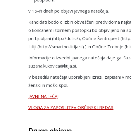
v 15-ih dneh po objavi javnega natečaja.
Kandidati bodo o izbiri obveščeni predvidoma najka
o končanem izbirnem postopku bo objavljeno na spletn
pri Ljubljani (http://dol.si/), Občine Šentrupert (h
Litiji (http://smartno-litija.si) ) in Občine Trebnje (ht
Informacije o izvedbi javnega natečaja daje ga. Suza
suzana.kukovica@litija.si.
V besedilu natečaja uporabljeni izrazi, zapisani v moš
ženski in moški spol.
JAVNI NATEČAJ
VLOGA ZA ZAPOSLITEV OBČINSKI REDAR