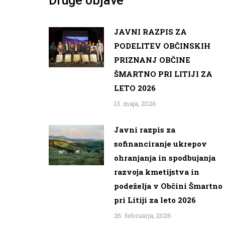
Druge objave
JAVNI RAZPIS ZA
PODELITEV OBČINSKIH
PRIZNANJ OBČINE
ŠMARTNO PRI LITIJI ZA
LETO 2026
13. maja, 2026
Javni razpis za
sofinanciranje ukrepov
ohranjanja in spodbujanja
razvoja kmetijstva in
podeželja v Občini Šmartno
pri Litiji za leto 2026
26. februarja, 2026