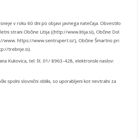
sneje v roku 60 dni po objavi javnega natečaja. Obvestilo
i strani Občine Litija ((http://www.litija.si), Občine Dol
ttp://www. https://www.sentrupert.si/), Občine Šmartno pri
tp://trebnje.si).
na Kukovica, tel. št. 01/ 8963-428, elektronski naslov:
ki spolni slovnični obliki, so uporabljeni kot nevtralni za