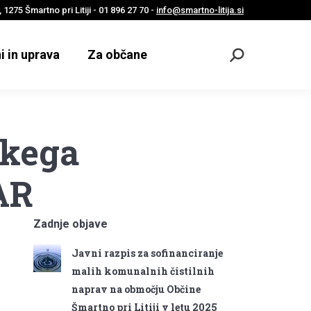
 1275 Šmartno pri Litiji - 01 896 27 70 -
info@smartno-litija.si
i in uprava
Za občane
Odpri
iskalnik
škega
AR
Zadnje objave
Javni razpis za sofinanciranje
malih komunalnih čistilnih
naprav na območju Občine
Šmartno pri Litiji v letu 2025