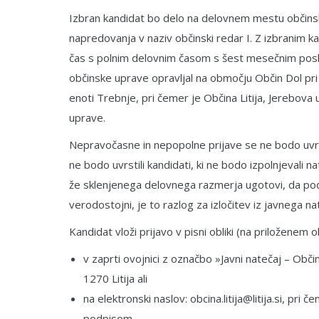
Izbran kandidat bo delo na delovnem mestu občinski
napredovanja v naziv občinski redar I. Z izbranim
čas s polnim delovnim časom s šest mesečnim posk
občinske uprave opravljal na območju Občin Dol pri Lju
enoti Trebnje, pri čemer je Občina Litija, Jerebova 
uprave.
Nepravočasne in nepopolne prijave se ne bodo uvrst
ne bodo uvrstili kandidati, ki ne bodo izpolnjevali 
že sklenjenega delovnega razmerja ugotovi, da poda
verodostojni, je to razlog za izločitev iz javnega
Kandidat vloži prijavo v pisni obliki (na priloženem o
v zaprti ovojnici z označbo »Javni natečaj – Občin
1270 Litija ali
na elektronski naslov: obcina.litija@litija.si, pri
podpisom,