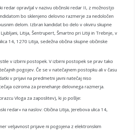
 redar opravljal v nazivu občinski redar II, z možnostjo
 kandidatom bo sklenjeno delovno razmerje za nedoločen
usnim delom. Izbran kandidat bo delo v okviru skupne
bljani, Litija, Šentrupert, Šmartno pri Litiji in Trebnje, v
ulica 14, 1270 Litija, sedežna občina skupne občinske
ile v izbirni postopek. V izbirni postopek se prav tako
natečajnih pogojev. Če se v natečajnem postopku ali v času
tki v prijavi na predmetni javni natečaj niso
 natečaja oziroma za prenehanje delovnega razmerja.
brazcu Vloga za zaposlitev), ki jo pošlje:
ski redar« na naslov: Občina Litija, Jerebova ulica 14,
 čemer veljavnost prijave ni pogojena z elektronskim