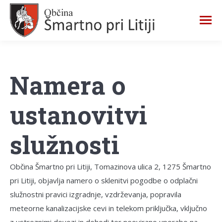
Namera o
ustanovitvi
služnosti
Občina Šmartno pri Litiji, Tomazinova ulica 2, 1275 Šmartno
pri Litiji, objavlja namero o sklenitvi pogodbe o odplačni
služnostni pravici izgradnje, vzdrževanja, popravila
meteorne kanalizacijske cevi in telekom priključka, vključno
z ustreznimi dovozi in dohodi ter neovirano uporabo na