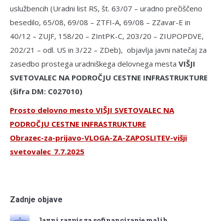
uslužbencih (Uradni list RS, št. 63/07 – uradno prečiščeno
besedilo, 65/08, 69/08 – ZTFI-A, 69/08 – ZZavar-E in
40/12 – ZUJF, 158/20 – ZIntPK-C, 203/20 – ZIUPOPDVE,
202/21 – odl. US in 3/22 – ZDeb), objavlja javni natečaj za
zasedbo prostega uradniškega delovnega mesta
VIŠJI
SVETOVALEC NA PODROČJU CESTNE INFRASTRUKTURE
(šifra DM: C027010)
Prosto delovno mesto VIŠJI SVETOVALEC NA
PODROČJU CESTNE INFRASTRUKTURE
Obrazec-za-prijavo-VLOGA-ZA-ZAPOSLITEV-višji
svetovalec_7.7.2025
Zadnje objave
Javni razpis za sofinanciranje malih