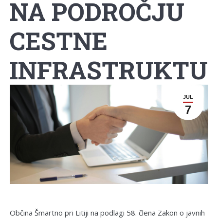
NA PODROČJU
CESTNE
INFRASTRUKTU
JUL
7
Občina Šmartno pri Litiji na podlagi 58. člena Zakon o javnih