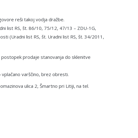
ovore reši takoj vodja dražbe.
ni list RS, št. 86/10, 75/12, 47/13 – ZDU-1G,
(Uradni list RS, št. Uradni list RS, št. 34/2011,
vi postopek prodaje stanovanja do sklenitve
 vplačano varščino, brez obresti.
azinova ulica 2, Šmartno pri Litiji, na tel.