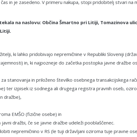
 in je zasedeno. V primeru nakupa, stopi pridobitelj stvari na 
ekala na naslovu: Občina Šmartno pri Litiji, Tomazinova ulica 
itiji.
itelji, ki lahko pridobivajo nepremičnine v Republiki Sloveniji (držav
zajemnosti) in, ki najpozneje do začetka postopka javne dražbe o
za stanovanja in priloženo številko osebnega transakcijskega raču
) ter izpisek iz sodnega ali drugega registra pravnih oseb, ozirom
an dražbe),
iroma EMŠO (fizične osebe) in
 javni dražbi, če se javne dražbe udeleži pooblaščenec.
dobiti nepremičnino v RS (le tuji državljani oziroma tuje pravne os