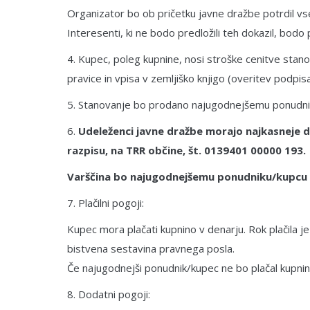
Organizator bo ob pričetku javne dražbe potrdil vse
Interesenti, ki ne bodo predložili teh dokazil, bod
4. Kupec, poleg kupnine, nosi stroške cenitve stan
pravice in vpisa v zemljiško knjigo (overitev podpi
5. Stanovanje bo prodano najugodnejšemu ponudniku, k
6.
Udeleženci javne dražbe morajo najkasneje do
razpisu, na TRR občine, št. 0139401 00000 193.
Varščina bo najugodnejšemu ponudniku/kupcu vr
7. Plačilni pogoji:
Kupec mora plačati kupnino v denarju. Rok plačila je
bistvena sestavina pravnega posla.
Če najugodnejši ponudnik/kupec ne bo plačal kupnin
8. Dodatni pogoji: