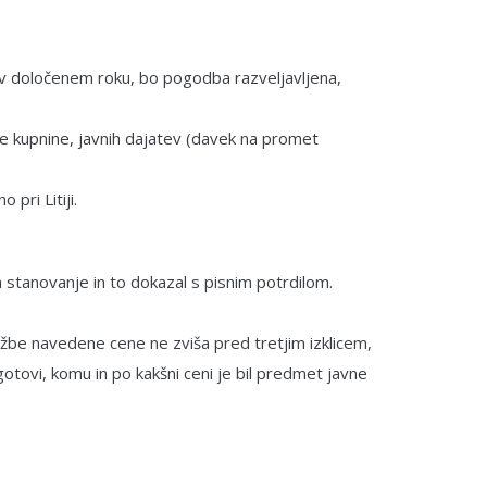
e v določenem roku, bo pogodba razveljavljena,
otne kupnine, javnih dajatev (davek na promet
pri Litiji.
a stanovanje in to dokazal s pisnim potrdilom.
ažbe navedene cene ne zviša pred tretjim izklicem,
 ugotovi, komu in po kakšni ceni je bil predmet javne