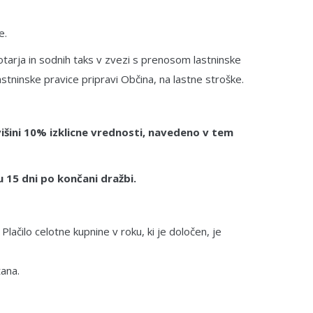
e.
otarja in sodnih taks v zvezi s prenosom lastninske
stninske pravice pripravi Občina, na lastne stroške.
išini 10% izklicne vrednosti, navedeno v tem
 15 dni po končani dražbi.
lačilo celotne kupnine v roku, ki je določen, je
žana.