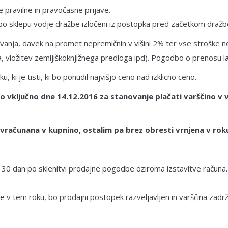
 pravilne in pravočasne prijave.
o po sklepu vodje dražbe izločeni iz postopka pred začetkom dražb
ovanja, davek na promet nepremičnin v višini 2% ter vse stroške n
sa, vložitev zemljiškoknjižnega predloga ipd). Pogodbo o prenosu la
i je tisti, ki bo ponudil najvišjo ceno nad izklicno ceno.
 vključno dne 14.12.2016 za stanovanje plačati varščino v v
ačunana v kupnino, ostalim pa brez obresti vrnjena v roku
 30 dan po sklenitvi prodajne pogodbe oziroma izstavitve računa. P
e v tem roku, bo prodajni postopek razveljavljen in varščina zadr