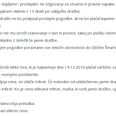
 kupljeno”, prodajalec ne odgovarja za stvarne in pravne napake.
alcem skleniti v 15 dneh po zaključku dražbe.
i dražbi ne bo podpisal prodajne pogodbe, ali ne bo plačal kupnin
.
lo ter mu izročil stanovanje v last in posest, takoj po plačilu cel
kladno z določili te javne dražbe.
odajne pogodbe poravnane vse tekoče obveznosti do Občine Šmartno 
aži lahko tisti, ki je najkasneje dne 14.12.2016 plačal varščino z
 overjeno pooblastilo.
jnja cena, se izkliče trikrat. Če nobeden od udeležencev javne dr
ana trikrat. Ko je cena izklicana trikrat, oseba, ki vodi javno dražbo,
.
odana višja ponudba.
ad izklicno ceno.