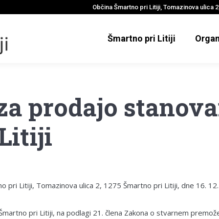
Občina Šmartno pri Litiji, Tomazinova ulica 2,
Šmartno pri Litiji
Organ
za prodajo stanova
itiji
ri Litiji, Tomazinova ulica 2, 1275 Šmartno pri Litiji, dne 16. 12. 
 Šmartno pri Litiji, na podlagi 21. člena Zakona o stvarnem premož