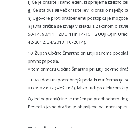
f) Če je dražitelj samo eden, ki sprejema izklicno c
g) Če sta dva ali več dražiteljev, ki dražijo najvišj
h) Ugovore proti dražbenemu postopku je mogoče po
i) Javna dražba se izvaja v skladu z Zakonom o stv
50/14, 90/14 – ZDU-1I in 14/15 – ZUUJFO) in Uredbo
42/2012, 24/2013, 10/2014).
10. Župan Občine Šmartno pri Litiji oziroma poobla
pravnega posla.
V tem primeru Občina Šmartno pri Litiji povrne draž
11. Vsi dodatni podrobnejši podatki in informacije s
01/8962 802 (Aleš Jurič), lahko tudi po elektronski p
Ogled nepremičnine je možen po predhodnem dog
Besedilo javne dražbe je objavljeno na uradni spletn