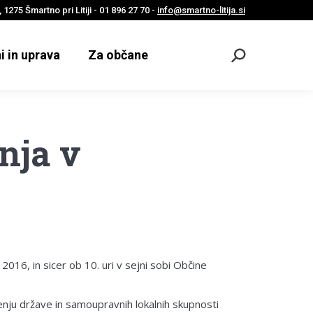
 1275 Šmartno pri Litiji - 01 896 27 70 -
info@smartno-litija.si
i in uprava
Za občane
Odpri
iskalnik
nja v
2016, in sicer ob 10. uri v sejni sobi Občine
enju države in samoupravnih lokalnih skupnosti