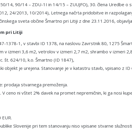
G, 50/14, 90/14 – ZDU-1I in 14/15 – ZUUJFO), 30. člena Uredbe 
2/2012, 24/2013, 10/2014), Letnega načrta pridobitve in razpolag
bčinskega sveta občine Šmartno pri Litiji z dne 23.11.2016, objavlj
 pri Litiji
47-1378-1, v stavbi ID 1378, na naslovu Zavrstnik 80, 1275 Šmartn
em v izmeri 3,6 m2, vetrolov v izmeri 2,7 m2, shrambo v izmeri 2,
 št. 624/10, k.o. Šmartno (ID 1847),
ski objekt je urejena. Stanovanje je v katastru stavb, vpisano z
be: prodaja stvarnega premoženja.
. V ceno ni vštet 2% davek na promet nepremičnin, ki ga nosi kup
0 EUR.
epublike Slovenije pri tem stanovanju niso vpisane stvarne služnos