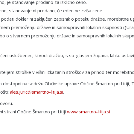
eno, je stanovanje prodano za izklicno ceno.
o ceno, stanovanje ni prodano, če eden ne zviša cene.
dati dokler ni zaključen zapisnik o poteku dražbe, morebitne ug
arnem premoženju države in samoupravnih lokalnih skupnosti ((Urad
 o stvarnem premoženju države in samoupravnih lokalnih skupnosti 
ščeni uslužbenec, ki vodi dražbo, s so-glasjem župana, lahko usta
iteljem stroške v višini izkazanih stroškov za prihod ter morebitno
o dostopni na sedežu Občinske uprave Občine Šmartno pri Litiji, Tom
ošti:
ales.juric@smartno-litija.si
.
ovoru.
i strani Občine Šmartno pri Litiji
www.smartno-litija.si