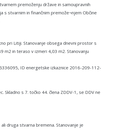
o stvarnem premoženju države in samoupravnih
anja s stvarnim in finančnim premože¬njem Občine
a
o pri Litiji. Stanovanje obsega dnevni prostor s
89 m2 in teraso v izmeri 4,03 m2. Stanovanju
 ID 6336095, ID energetske izkaznice 2016-209-112-
ec. Skladno s 7. točko 44. člena ZDDV-1, se DDV ne
ti ali druga stvarna bremena. Stanovanje je