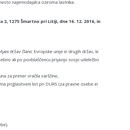
mesto najemodajalca oziroma lastnika.
2, 1275 Šmartno pri Litiji, dne 16. 12. 2016, in
ljani držav članic Evropske unije in drugih držav, ki
sebno ali po pooblaščencu prijavijo svojo udeležbo
na za primer vračila varščine,
a priglasitveni list pri DURS (za pravne osebe in
ebe).