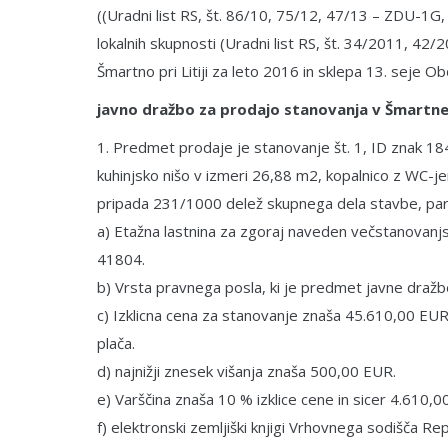
((Uradni list RS, št. 86/10, 75/12, 47/13 – ZDU-1
lokalnih skupnosti (Uradni list RS, št. 34/2011, 4
Šmartno pri Litiji za leto 2016 in sklepa 13. seje O
javno dražbo
za prodajo stanovanja v Šmartnem
1. Predmet prodaje je stanovanje št. 1, ID znak 18
kuhinjsko nišo v izmeri 26,88 m2, kopalnico z WC-j
pripada 231/1000 delež skupnega dela stavbe, parc.
a) Etažna lastnina za zgoraj naveden večstanovanj
41804.
b) Vrsta pravnega posla, ki je predmet javne draž
c) Izklicna cena za stanovanje znaša 45.610,00 EUR
plača.
d) najnižji znesek višanja znaša 500,00 EUR.
e) Varščina znaša 10 % izklice cene in sicer 4.610,0
f) elektronski zemljiški knjigi Vrhovnega sodišča R