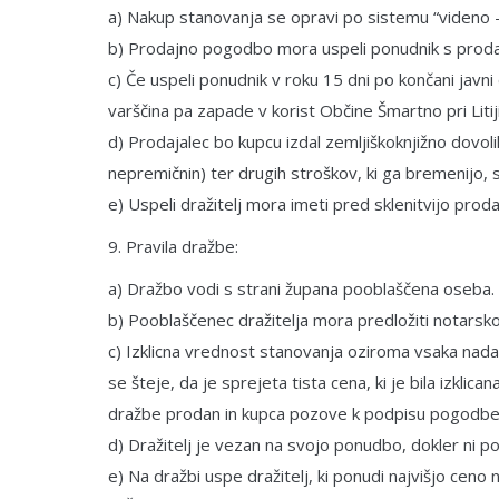
a) Nakup stanovanja se opravi po sistemu “videno –
b) Prodajno pogodbo mora uspeli ponudnik s prodaj
c) Če uspeli ponudnik v roku 15 dni po končani javn
varščina pa zapade v korist Občine Šmartno pri Litiji
d) Prodajalec bo kupcu izdal zemljiškoknjižno dovoli
nepremičnin) ter drugih stroškov, ki ga bremenijo, s
e) Uspeli dražitelj mora imeti pred sklenitvijo pr
9. Pravila dražbe:
a) Dražbo vodi s strani župana pooblaščena oseba. Dr
b) Pooblaščenec dražitelja mora predložiti notarsko
c) Izklicna vrednost stanovanja oziroma vsaka nadal
se šteje, da je sprejeta tista cena, ki je bila izklic
dražbe prodan in kupca pozove k podpisu pogodbe
d) Dražitelj je vezan na svojo ponudbo, dokler ni p
e) Na dražbi uspe dražitelj, ki ponudi najvišjo ceno n