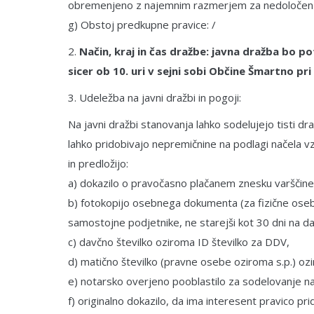
obremenjeno z najemnim razmerjem za nedoločen čas
g) Obstoj predkupne pravice: /
2.
Način, kraj in čas dražbe: javna dražba bo pot
sicer ob 10. uri v sejni sobi Občine Šmartno pri L
3. Udeležba na javni dražbi in pogoji:
Na javni dražbi stanovanja lahko sodelujejo tisti draž
lahko pridobivajo nepremičnine na podlagi načela v
in predložijo:
a) dokazilo o pravočasno plačanem znesku varščine 
b) fotokopijo osebnega dokumenta (za fizične osebe
samostojne podjetnike, ne starejši kot 30 dni na d
c) davčno številko oziroma ID številko za DDV,
d) matično številko (pravne osebe oziroma s.p.) oz
e) notarsko overjeno pooblastilo za sodelovanje na
f) originalno dokazilo, da ima interesent pravico pri