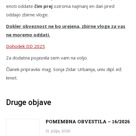
enoti oddate
čim prej
oziroma najmanj en dan pred
oddajo zbirne vloge.
Dokler obveznost ne bo urejena, zbirne vloge za vas
ne moremo oddati.
Dohodek DD 2025
Za dodatna pojasnila sem vam na voljo.
Članek pripravila: mag. Sonja Zidar Urbanija, univ dipl. inž.
kmet.
Druge objave
POMEMBNA OBVESTILA – 16/2026
31. julija, 2026