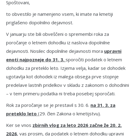
Spoštovani,
to obvestilo je namenjeno vsem, ki imate na kmetiji
priglašeno dopolnilno dejavnost.
V januarju ste bili obveščeni o spremembi roka za
poročanje o letnem dohodku iz naslova dopolnilne
dejavnosti. Nosilec dopolnilne dejavnosti mora
upravni
enoti najpozneje do 31. 3.
sporočiti podatek o letnem
dohodku za preteklo leto. Izjema velja, kadar se dohodek
ugotavlja kot dohodek iz malega obsega prve stopnje
predelave lastnih pridelkov v skladu z zakonom o dohodnini
– v tem primeru podatka ni treba posebej sporočati.
Rok za poročanje se je prestavil s 30. 6.
na 31. 3. za
preteklo leto
(
29. člen Zakona o kmetijstvu).
Ker se vnos
zbirnih vlog za leto 2026 začne že 20. 2.
2026
, vas prosim, da podatek o letnem dohodku upravni